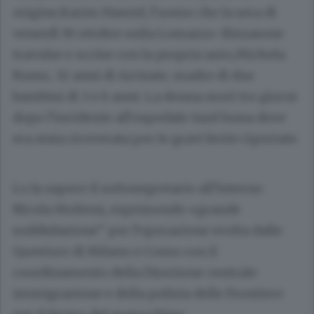
origine,Karim Hamid, l’uomo che la sera di
venerdì 19 ottobre sulla Lomazzo-Bizzarone
travolse e uccise con la propria auto,Michela
Russo, 32 anni di Arcisate, madre di due
bambini di 3 e 6 anni. La donna morì tre giorni
dopo l’incidente all’ospedale Sant’Anna dove
era stata ricoverata per le gravi ferite riportate.
Lo fa sapere il sottosegretario all’Interno
Nicola Molteni
,
esprimendo «grande
soddisfazione” per l’operazione svolta dalle
Questure di Milano e Como con il
coordinamento della Direzione centrale
immigrazione e della polizia delle Frontiere