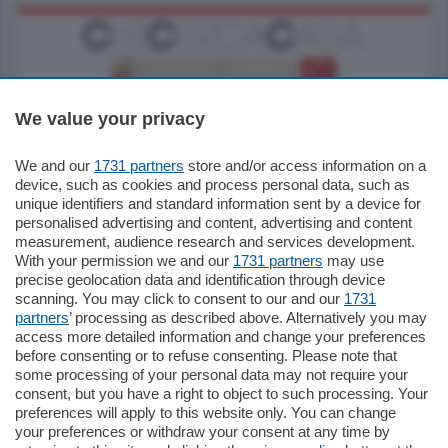
We value your privacy
We and our
1731 partners
store and/or access information on a
185.000
€
device, such as cookies and process personal data, such as
unique identifiers and standard information sent by a device for
Cernobbio - Como
personalised advertising and content, advertising and content
Appartamento
measurement, audience research and services development.
Situato nella tranquilla frazione di Piazza
With your permission we and our
1731 partners
may use
Santo Stefano, in un contesto riservato e a
precise geolocation data and identification through device
pochi minuti …
scanning. You may click to consent to our and our
1731
partners
’ processing as described above. Alternatively you may
mq.
80
access more detailed information and change your preferences
before consenting or to refuse consenting. Please note that
some processing of your personal data may not require your
consent, but you have a right to object to such processing. Your
preferences will apply to this website only. You can change
your preferences or withdraw your consent at any time by