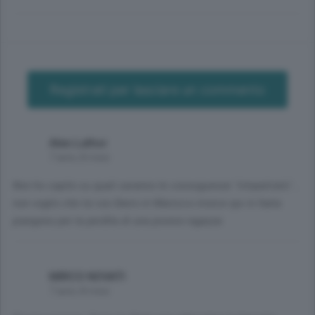
Registrati per lasciare un commento
Alex Luthor
7 anni, 8 mesi
Non ho capito su quali saranno le conseguenze "rimpatriato"...
non voglio che lui sia libero in Marocco invece qui in Italia
piangono per la perdita di una povera ragazza
MIRCO NOVATI
7 anni, 8 mesi