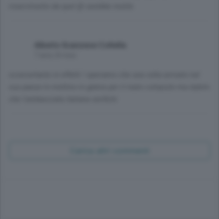
risarcimento da quel @ sarebbe inutile.
Alberto Ilcanzese Coltella
7 anni, 8 mesi
sconcertante in effetti ! speriamo che una volta arrivato nel
suo paese lo mettino in galera per il reato compiuto ma dubito
che l'ambasciata italiana verifichi
Carica altri commenti