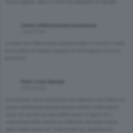
Povera ragazza. Spero lo Stato non abbandoni la famiglia
renato millenovecentosessantasei
7 anni, 8 mesi
Io credo che il Marocchino, preferiva stare in carcere in Italia,
al suo paese gli faranno passare dei brutti giorni e lui lo sa
benissimo
Pietro Carlo Benenti
7 anni, 8 mesi
Sicuramente con le convenzioni che abbiamo con il Marocco,
questo delinquente passerà qualche annetto nelle prigioni
locali che son ben più dure delle nostre. Si spera che il
risarcimento della vittima sia effettuato dal fondo vittime
della strada creato con i soldi di tutti noi, aspettarsi un