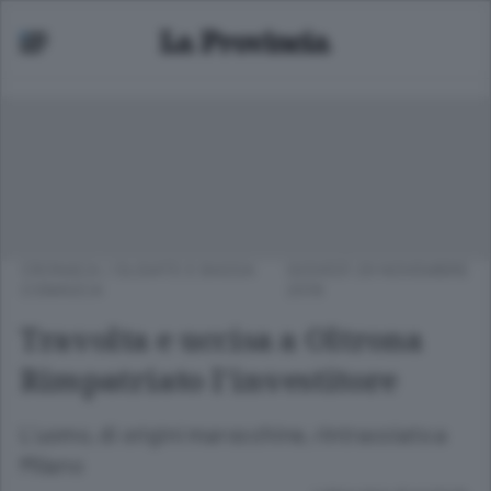
CRONACA
/
OLGIATE E BASSA
GIOVEDÌ 29 NOVEMBRE
COMASCA
2018
Travolta e uccisa a Oltrona
Rimpatriato l’investitore
L’uomo, di origini marocchine, rintracciato a
Milano