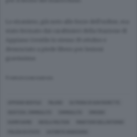
per il fermo del marocchino.
Lo straniero, già noto alle forze dell’ordine, era
stato fermato dai carabinieri della Stazione di
Appiano Gentile lo stesso 19 ottobre e
denunciato a piede libero per lesioni
gravissime.
© RIPRODUZIONE RISERVATA
APPIANO GENTILE
MILANO
OLTRONA DI SAN MAMETTE
GIUSTIZIA, CRIMINALITÀ
CRIMINALITÀ
OMICIDIO
KARIM HAMID
NICOLA MOLTENI
MINISTERO DELL'INTERNO
POLIZIA DI STATO
AUTORITÀ GIUDIZIARIA