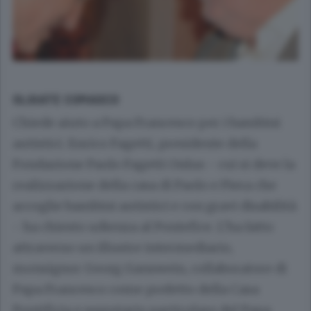
OLGIATE COMASCO
Chiede aiuto a Papa Francesco per i bambini
autistici.
Enrico Fagetti
, presidente della
Fondazione Paolo Fagetti Onlus - cui si deve la
realizzazione della casa di Paolo e Piera che
accoglie bambini autistici e con gravi disabilità
- ha chiesto udienza al Pontefice. L’ha fatto
attraverso un illustre intermediario,
monsignor
Georg Ganswein
, collaboratore di
Papa
Francesco
come prefetto della Casa
Pontificia e segretario particolare del Papa