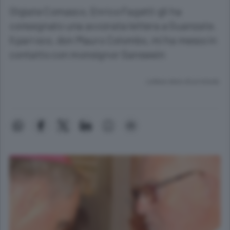
Olgiate Comasco, Enrico Fagetti gli ha
consegnato una accorata lettera a Guanzate.
Il parroco, don Mauro Colombo, mi ha messo in
contatto con monsignor Ganswein
Lettura meno di un minuto.