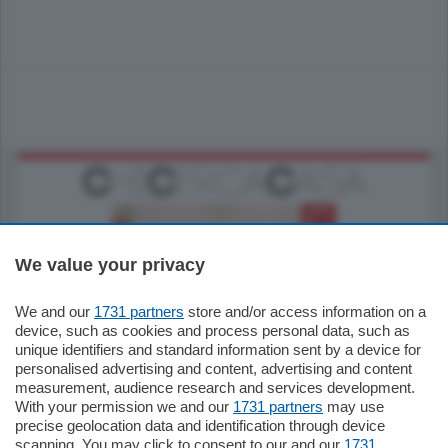
We value your privacy
We and our
1731 partners
store and/or access information on a
185.000
€
device, such as cookies and process personal data, such as
unique identifiers and standard information sent by a device for
Cernobbio - Como
personalised advertising and content, advertising and content
Appartamento
measurement, audience research and services development.
Situato nella tranquilla frazione di Piazza
With your permission we and our
1731 partners
may use
Santo Stefano, in un contesto riservato e a
precise geolocation data and identification through device
pochi minuti …
scanning. You may click to consent to our and our
1731