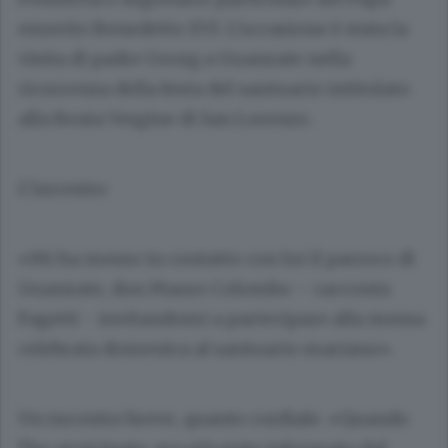
emerito Benedetto XVI. L’occasione è stata la
visita di padre Georg a Guanzate nella
ricorrenza della festa del santuario intitolato
alla Beata Vergine di San Lorenzo.
L’incontro
«Mi ha messo in contatto con lui il parroco di
Guanzate, don
Mauro Colombo
– racconta
Fagetti - invitandomi a partecipare alla messa
celebrata domenica al santuario mariano».
Un incontro breve, quanto cordiale. «Quando