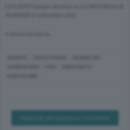
LEGGETE
l’ampio servizio su
LA PROVINCIA
di
MARTEDÌ 15 settembre 2015
© RIPRODUZIONE RISERVATA
GUANZATE
OLGIATE COMASCO
RELIGIONI, FEDI
LEADER RELIGIOSI
PAPA
ENRICO FAGETTI
MAURO COLOMBO
Registrati per lasciare un commento