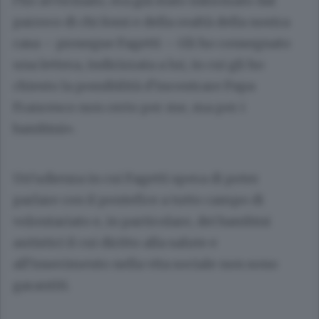
l’ho avvicinato, era già stato informato dal
parroco di chi fossi e della realtà della nostra
casa – prosegue Fagetti – Gli ho consegnato
una lettera, indirizzata a lui, in cui gli ho
chiesto la possibilità d’incontrare Papa
Francesco non certo per me, ma per i
bambini».
Un’udienza in cui Fagetti spera di poter
parlare con il pontefice a tutto campo di
volontariato e, in particolare, dei bambini
autistici il cui diritto alla salute e
all’inserimento nella vita sociale non sono
garantiti.