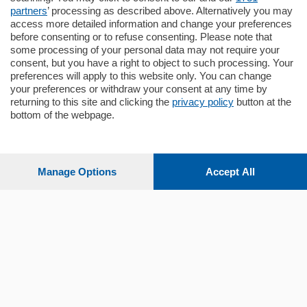
partners
’ processing as described above. Alternatively you may
mq.
80
access more detailed information and change your preferences
before consenting or to refuse consenting. Please note that
some processing of your personal data may not require your
consent, but you have a right to object to such processing. Your
preferences will apply to this website only. You can change
your preferences or withdraw your consent at any time by
returning to this site and clicking the
privacy policy
button at the
bottom of the webpage.
Sezioni
Settimanali
Manage Options
Accept All
Territorio
Sport
Chi Siamo