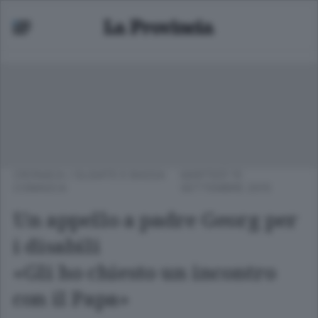
CRONACA
/
OLGIATE E BASSA
MARTEDÌ 15
COMASCA
SETTEMBRE 2015
Un appello a padre Georg per
i disabili
«Gli ho chiesto un incontro
con il Papa»