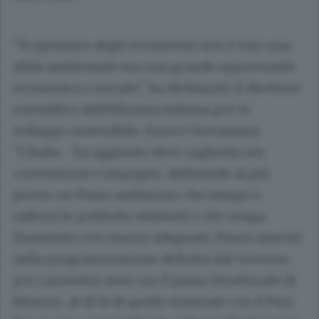
"Il ripristino degli ecosistemi non è solo una
sfida ambientale ma una grande opportunità
economica e sociale", ha dichiarato il direttore
scientifico dell'Alleanza italiana per lo
sviluppo sostenibile, Enrico Giovannini.
"L'Italia - ha aggiunto deve coglierla con
convinzione e impegno, definendo al più
presto un Piano ambizioso che integri e
rafforzi le politiche esistenti e che venga
finanziato con risorse adeguate, finora assenti
nella programmazione definita dal Governo
per i prossimi anni con il piano Strutturale di
bilancio, al di là di quelle stanziate con il Pnrr.