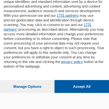
unique identifiers and standard information sent by a device for
Cernobbio - Como
personalised advertising and content, advertising and content
Appartamento
measurement, audience research and services development.
Situato nella tranquilla frazione di Piazza
With your permission we and our
1731 partners
may use
Santo Stefano, in un contesto riservato e a
precise geolocation data and identification through device
pochi minuti …
scanning. You may click to consent to our and our
1731
partners
’ processing as described above. Alternatively you may
mq.
80
access more detailed information and change your preferences
before consenting or to refuse consenting. Please note that
some processing of your personal data may not require your
consent, but you have a right to object to such processing. Your
preferences will apply to this website only. You can change
your preferences or withdraw your consent at any time by
returning to this site and clicking the
privacy policy
button at the
bottom of the webpage.
Sezioni
Settimanali
Manage Options
Accept All
Territorio
Sport