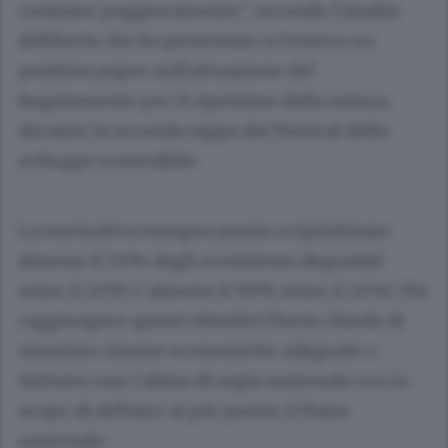
continuo peggioramento", secondo l'analisi
dell'Asvis che ha presentato a Genova un
position paper sull'attuazione del
Regolamento per il ripristino della natura,
durante la seconda tappa del Festival dello
sviluppo sostenibile.
La normativa europea punta a ripristinare
almeno il 20% degli ecosistemi degradati
entro il 2030 e almeno il 90% entro il 2050. Per
raggiungere questi obiettivi l'Asvis chiede di
stanziare risorse economiche adeguate e
istituire una Cabina di regia nazionale con lo
scopo di definire al più presto il Piano
nazionale.