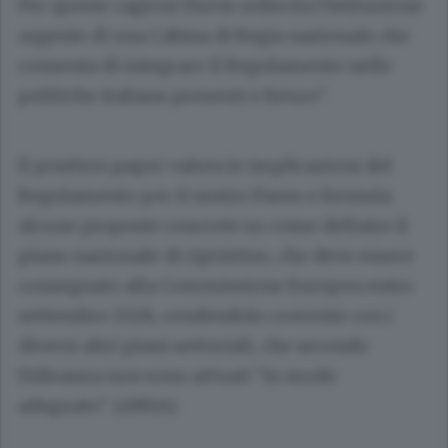
Per queste ragioni l'Asvis sollecita l'istituzione
urgente di una Cabina di Regia nazionale che
consenta di integrare il Regolamento nelle
politiche italiane presenti e future".
Il position paper valuta le implicazioni del
Regolamento per il nostro Paese e formula
alcune proposte concrete su come definire il
piano nazionale di ripristino, che deve essere
consegnato alla Commissione Europea entro
settembre 2026, rendendolo coerente con i
diversi altri piani settoriali, che secondo
l'Alleanza non sono attuati "in modo
adeguato". (ANSA).