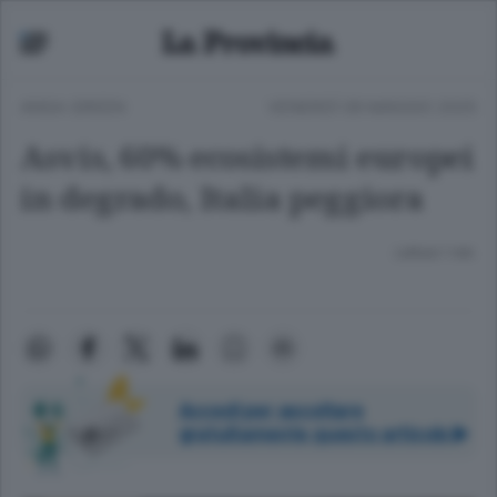
ANSA GREEN
VENERDÌ 09 MAGGIO 2025
Asvis, 60% ecosistemi europei
in degrado, Italia peggiora
Lettura 1 min.
Accedi per ascoltare
gratuitamente questo articolo