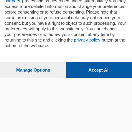
partners
’ processing as described above. Alternatively you may
mq.
80
access more detailed information and change your preferences
before consenting or to refuse consenting. Please note that
some processing of your personal data may not require your
consent, but you have a right to object to such processing. Your
preferences will apply to this website only. You can change
your preferences or withdraw your consent at any time by
returning to this site and clicking the
privacy policy
button at the
bottom of the webpage.
Sezioni
Settimanali
Manage Options
Accept All
Territorio
Sport
Chi Siamo
Servizi