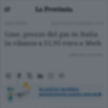
ANSA GREEN
MERCOLEDÌ 15 GENNAIO 2025
Gme, prezzo del gas in Italia
in ribasso a 51,95 euro a Mwh
Lettura meno di un minuto.
Accedi per ascoltare
gratuitamente questo articolo