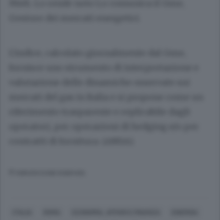
Mwh. Lo rende noto Lo comunica il Gme,
Gestore dei mercati energetici.
L'indice, calcolato giornalmente dal Gme,
fornisce uno strumento di interpretazione e
valutazione delle dinamiche osservate sui
mercati del gas in Italia e si propone come un
riferimento trasparente e replicabile dagli
operatori, per operazioni di hedging e/o per
contratti di fornitura. (ANSA).
© RIPRODUZIONE RISERVATA
ITALIA
ROMA
ECONOMIA, AFFARI E FINANZA
ENERGIA