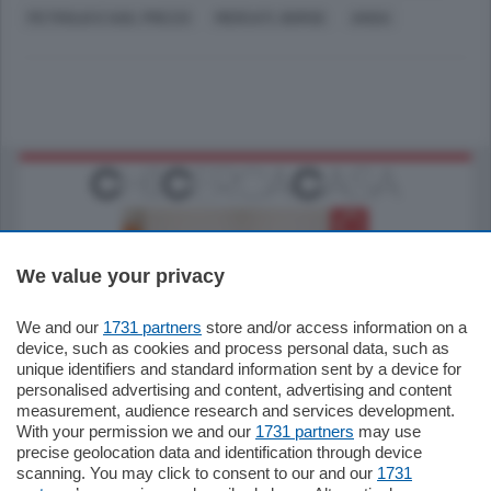
PETROLIO E GAS, PREZZI
MERCATI, BORSE
ANSA
We value your privacy
We and our
1731 partners
store and/or access information on a
185.000
€
device, such as cookies and process personal data, such as
unique identifiers and standard information sent by a device for
Cernobbio - Como
personalised advertising and content, advertising and content
Appartamento
measurement, audience research and services development.
Situato nella tranquilla frazione di Piazza
With your permission we and our
1731 partners
may use
Santo Stefano, in un contesto riservato e a
precise geolocation data and identification through device
pochi minuti …
scanning. You may click to consent to our and our
1731