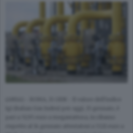
(ANSA) - ROMA, 15 GEN - Il valore dell'indice
Igi (Italian Gas Index) per oggi, 15 gennaio, è
pari a 51,95 euro a megawattora, in ribasso
rispetto al 14 gennaio attestatosi a 53,11 euro a