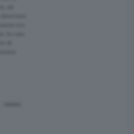
o, ad
he dovevano
 hanno ora
e. In caso
te di
ziarie.
ENERGIA