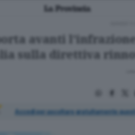
GIOVEDÌ 1
orta avanti l'infrazion
alia sulla direttiva rinn
Lettu
Accedi per ascoltare gratuitamente quest