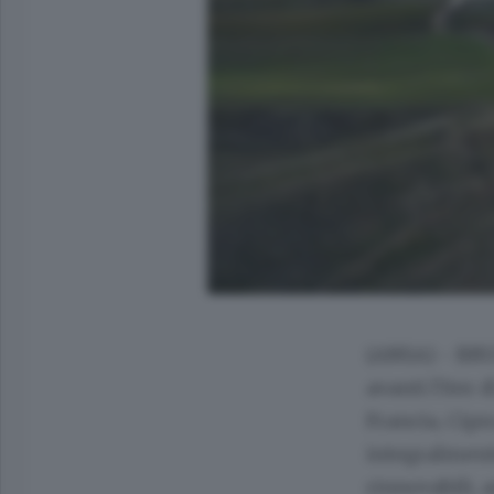
(ANSA) - BRU
avanti l'iter 
Francia, Cipr
integralmente
rinnovabili, 