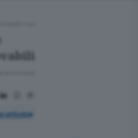
1 DICEMBRE 2025
e
ovabili
ra meno di un minuto.
o articolo