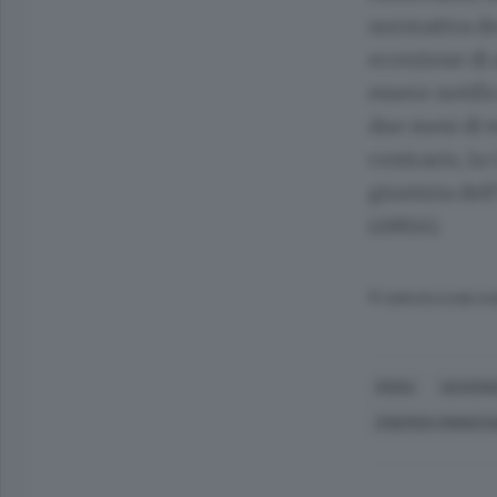
normativa dov
eccezione di 
essere notifi
due mesi di t
contrario, la
giustizia del
(ANSA).
© RIPRODUZIONE RI
ROMA
GOVERN
ENERGIA RINNOVA