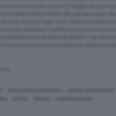
eva essere recepita entro il 21 maggio di quest'ann
alcune disposizioni relative alle autorizzazioni, c
cate entro il primo luglio 2024. I Paesi in questione
empo per rispondere e adottare le misure necessari
 Commissione può decidere di deferire i casi alla Cor
l'Unione europea con una richiesta di sanzioni finan
SERVATA
O
ORGANIZZAZIONI INTERNAZIONALI
ECONOMIA, AFFARI E FINANZA
BILE
POLITICA
AMBIENTE
COMMISSIONE EUROPEA