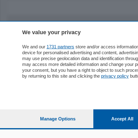
We value your privacy
Sezioni
Territor
Cronaca
Como
We and our
1731 partners
store and/or access information
device for personalised advertising and content, advert
Economia
Cintura
may use precise geolocation data and identification throu
Cultura e Spettacoli
Lago e val
may access more detailed information and change your pre
Sport
Cantù e M
your consent, but you have a right to object to such proc
Editoriali
Erba
by returning to this site and clicking the
privacy policy
butt
Podcast
Olgiate e 
Quatar Pass
Media Inglese
Sport
Storie nella Breva
Dirette C
Focus
Classifica
Manage Options
Accept All
Up
Notizie C
Dossier
Classifica