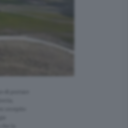
o di portare
recia,
er recepito
gie
 che la