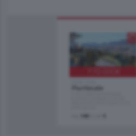
770.000
€
Como - Como
Plurilocale
in zona residenziale e tranquilla,
proponiamo prestigioso e luminoso
appartamento all'ultimo piano di uno
stabile signorile …
mq.
140
locali:
5