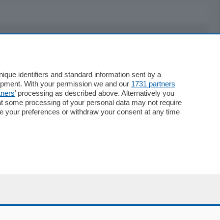
Servizi
Necrologie
que identifiers and standard information sent by a
lopment. With your permission we and our
1731 partners
Pubblicità
tners
’ processing as described above. Alternatively you
Concorsi
at some processing of your personal data may not require
Abbonamenti
nge your preferences or withdraw your consent at any time
Più letti
Le aziende comunicano
Speciali
Cinema
ChiCercaCasa
Archivio
Meteo
Skill Alexa
Elezioni 2024