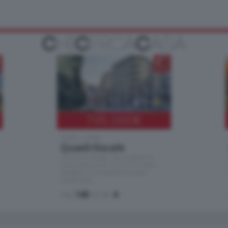
795.000
€
Como - Como
Quadrilocale
Zona Como Borghi. Nel complesso di
nuova costruzione "JIULIUS" in Classe
Energetica A2 proponiamo ampio
Quadrilocale …
mq.
145
locali:
4