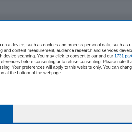
io
Chi Siamo
Redazione
 on a device, such as cookies and process personal data, such as uni
ising and content measurement, audience research and services deve
Editore
gh device scanning. You may click to consent to our and our
1731 par
li
Contatti
ferences before consenting or to refuse consenting. Please note th
ariano
Privacy e Policy
essing. Your preferences will apply to this website only. You can cha
on at the bottom of the webpage.
bassa
alcio Como
 Serie B
alcio Como
 Serie A