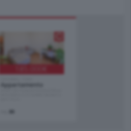
185.000
€
Cernobbio - Como
Appartamento
Situato nella tranquilla frazione di Piazza
Santo Stefano, in un contesto riservato e a
pochi minuti …
mq.
80