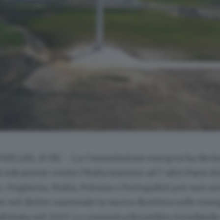
XELLES, 11 DIC - La Commissione europea ha decis
di infrazione contro l'Italia insieme ad 7 altri Paesi (G
o, Ungheria, Malta, Polonia e Portogallo) per non av
 nel diritto nazionale la nuova direttiva sulle ener
adottata nel 2023. Lo comunica Bruxelles ricordando