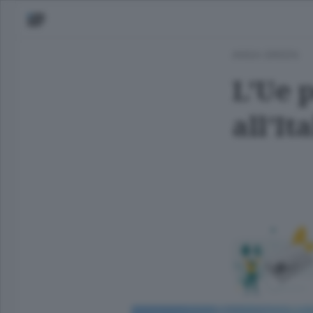
ANSA GREEN
L'Ue p
all'It