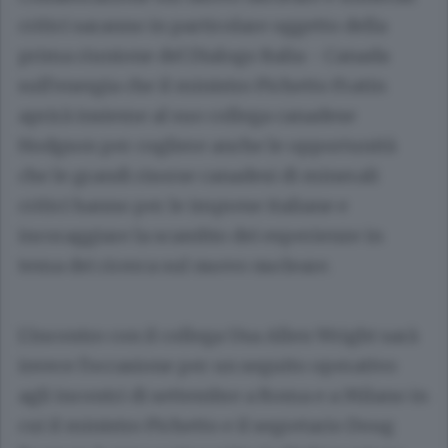
critici saranno in particolare oggetto della
prima riunione del Dialogo Italia - Canada
sull'energia che il ministro Pichetto Fratin
aprirà insieme al suo collega canadese
Hodgson per cogliere anche le opportunità
che le grandi risorse canadesi di minerali
critici hanno per le imprese italiane e
incoraggiare la scambio dei esperienze in
tema dei ricerca sul nuovo nucleare.
L'incontro con il collega Usa Allen Wright sarà
invece l'occasione per un seguito operativo
agli incontri di settembre a Roma e a Milano in
cui il ministro Pichetto e il segretario Doug