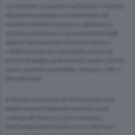
La missione si inserisce nell'azione condotta
dal governo Italiano e in particolare dal
ministro Pichetto Fratin per rafforzare la
sicurezza energetica e la sostenibilità degli
approvvigionamenti attraverso intese e
collaborazioni con i principali partner su
settori strategici quali materie prime critiche,
nuovo nucleare sostenibile, idrogeno, GNL e
biocarburanti.
A Toronto il ministro Pichetto Fratin avrà
infatti incontri bilaterali con tutti i suoi
colleghi dei Paesi G7, con la ministra
dell'Energia dell'Ucraina e con il direttore