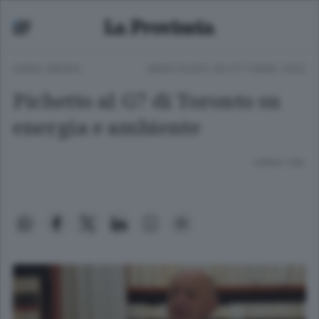
ANSA GREEN
MERCOLEDÌ 29 OTTOBRE 2025
Pichetto al G7 di Toronto su
energia e ambiente
Lettura 1 min.