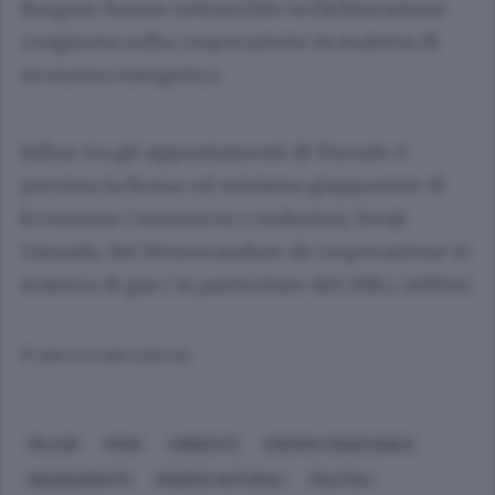
Burgum hanno sottoscritto la Dichiarazione
congiunta sulla cooperazione in materia di
sicurezza energetica.
Infine tra gli appuntamenti di Toronto è
prevista la firma col ministro giapponese di
Economia Commercio e Industria, Kenji
Yamada, del Memorandum di cooperazione in
materia di gas ( in particolare del GNL). (ANSA).
© RIPRODUZIONE RISERVATA
MILANO
ROMA
AMBIENTE
ENERGIA RINNOVABILE
INQUINAMENTO
RISORSE NATURALI
POLITICA