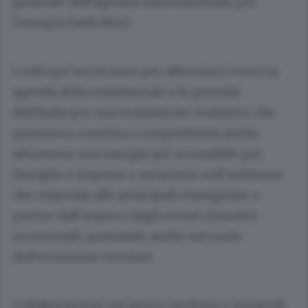
generale dell'agenzia internazionale per
l'energia Fatih Birol.
I colloqui serviranno per affrontare i temi in
agenda della ministeriale e le priorità
dell'Italia per una transizione realistica, che
promuova crescita e competitività anche
attraverso una energia più accessibile per
famiglie e imprese e un'azione sull'ambiente
che risponda alle principali emergenze a
partire dall'acqua e dagli eventi climatici
eccezionali, puntando anche sul ruolo
dell'economia circolare.
Collaborazione sul nuovo nucleare e minerali