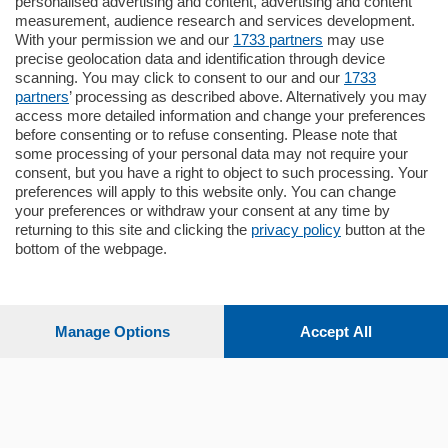
personalised advertising and content, advertising and content
Zona Como Borghi. Nel complesso di
measurement, audience research and services development.
nuova costruzione "JIULIUS" in Classe
With your permission we and our
1733 partners
may use
Energetica A2 proponiamo ampio
Quadrilocale …
precise geolocation data and identification through device
scanning. You may click to consent to our and our
1733
mq.
145
locali:
4
partners
’ processing as described above. Alternatively you may
access more detailed information and change your preferences
before consenting or to refuse consenting. Please note that
some processing of your personal data may not require your
consent, but you have a right to object to such processing. Your
preferences will apply to this website only. You can change
your preferences or withdraw your consent at any time by
Sezioni
returning to this site and clicking the
privacy policy
button at the
bottom of the webpage.
Settimanali
Manage Options
Accept All
Territorio
Sport