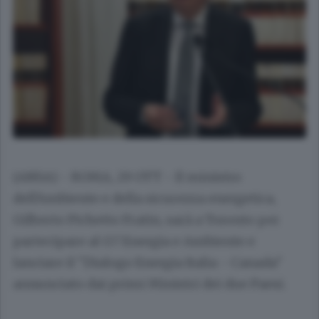
(ANSA) - ROMA, 29 OTT - Il ministro
dell'Ambiente e della sicurezza energetica,
Gilberto Pichetto Fratin, sarà a Toronto per
partecipare al G7 Energia e Ambiente e
lanciare il "Dialogo Energia Italia - Canada"
annunciato dai primi Ministri dei due Paesi.