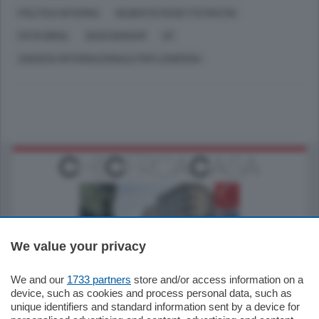
POLITICA INTERNA
GILBERTO PICHETTO FRATIN
FATIH BIROL
DOUG BURGUM
G7
AGENZIA INTERNAZIONALE PER L'ENERGIA
We value your privacy
795.000
€
We and our
1733 partners
store and/or access information on a
device, such as cookies and process personal data, such as
Como - Como
unique identifiers and standard information sent by a device for
Quadrilocale