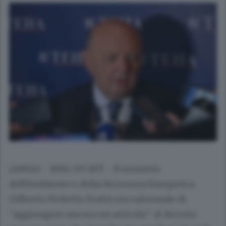
(ANSA) - RHO, 09 SET - Il ministro
dell'Ambiente e della Sicurezza Energetica
Gilberto Pichetto Fratin sta valutando di
"aggiungere ancora un articolo" al decreto