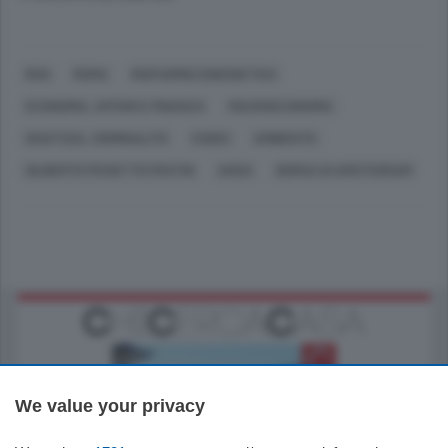
RHO
ROMA
RISPARMIO ENERGETICO
ECONOMIA, AFFARI E FINANZA
MACROECONOMIA
GIUSTIZIA, CRIMINALITÀ
CODICI
AMBIENTE
GILBERTO PICHETTO FRATIN
ANSA
BORSA DI AMSTERDAM
We value your privacy