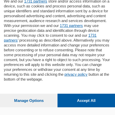
We and our
1731 partners
store and/or access information on a
770.000
€
device, such as cookies and process personal data, such as
unique identifiers and standard information sent by a device for
Como - Como
personalised advertising and content, advertising and content
Plurilocale
measurement, audience research and services development.
in zona residenziale e tranquilla,
With your permission we and our
1731 partners
may use
proponiamo prestigioso e luminoso
precise geolocation data and identification through device
appartamento all'ultimo piano di uno
scanning. You may click to consent to our and our
1731
stabile signorile …
partners
’ processing as described above. Alternatively you may
mq.
140
locali:
5
access more detailed information and change your preferences
before consenting or to refuse consenting. Please note that
some processing of your personal data may not require your
consent, but you have a right to object to such processing. Your
preferences will apply to this website only. You can change
your preferences or withdraw your consent at any time by
returning to this site and clicking the
privacy policy
button at the
bottom of the webpage.
Sezioni
Settimanali
Manage Options
Accept All
Territorio