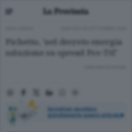
ANSA GREEN
MARTEDÌ 09 SETTEMBRE 2025
Pichetto, 'nel decreto energia
soluzione su spread Psv-Ttf'
Lettura meno di un minuto.
Accedi per ascoltare
gratuitamente questo articolo