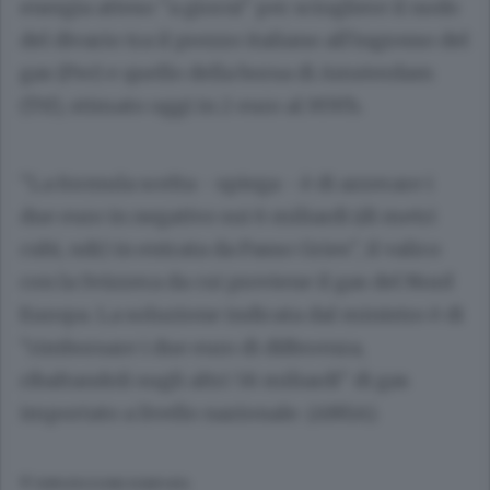
energia atteso "a giorni" per sciogliere il nodo
del divario tra il prezzo italiano all'ingrosso del
gas (Psv) e quello della borsa di Amsterdam
(Ttf), stimato oggi in 2 euro al MWh.
"La formula scelta - spiega - è di azzerare i
due euro in negativo sui 6 miliardi (di metri
cubi, ndr) in entrata da Passo Gries", il valico
con la Svizzera da cui proviene il gas del Nord
Europa. La soluzione indicata dal ministro è di
"rimborsare i due euro di differenza,
ribaltandoli sugli altri 58 miliardi" di gas
importato a livello nazionale. (ANSA).
© RIPRODUZIONE RISERVATA