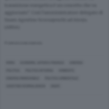
transizione energetica è un concetto che va
aggiornato". Così l'amministratore delegato di
Snam Agostino Scornajenchi ad Atreju.
(ANSA).
© RIPRODUZIONE RISERVATA
ROMA
ECONOMIA, AFFARI E FINANZA
ENERGIA
POLITICA
POLITICA INTERNA
AMBIENTE
ENERGIA RINNOVABILE
POLITICA AMBIENTALE
AGOSTINO SCORNAJENCHI
SNAM