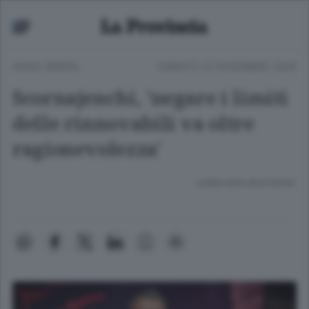
ANSA GREEN
SABATO 13 DICEMBRE 2025
Scornajenchi, 'negare i limiti
delle rinnovabili va oltre
ragionevolezza'
Lettura meno di un minuto.