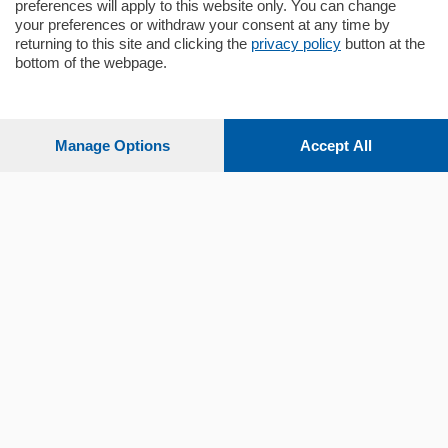
preferences will apply to this website only. You can change
your preferences or withdraw your consent at any time by
returning to this site and clicking the
privacy policy
button at the
Sezioni
bottom of the webpage.
Settimanali
Manage Options
Accept All
Territorio
Sport
Chi Siamo
Servizi