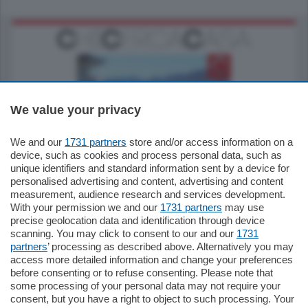
We value your privacy
770.000
€
We and our
1731 partners
store and/or access information on a
device, such as cookies and process personal data, such as
Como - Como
unique identifiers and standard information sent by a device for
Plurilocale
personalised advertising and content, advertising and content
in zona residenziale e tranquilla,
measurement, audience research and services development.
proponiamo prestigioso e luminoso
With your permission we and our
1731 partners
may use
appartamento all'ultimo piano di uno
precise geolocation data and identification through device
stabile signorile …
scanning. You may click to consent to our and our
1731
mq.
140
locali:
5
partners
’ processing as described above. Alternatively you may
access more detailed information and change your preferences
before consenting or to refuse consenting. Please note that
some processing of your personal data may not require your
consent, but you have a right to object to such processing. Your