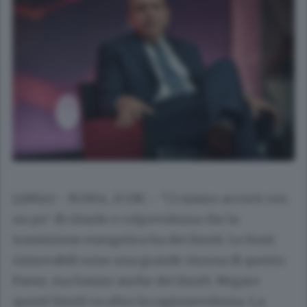
(ANSA) - ROMA, 13 DIC - "Ci siamo accorti con
un po' di ritardo e colpevolezza che la
transizione energetica ha dei limiti. Le fonti
rinnovabili sono una grande risorsa di questo
Paese, ma hanno anche dei limiti. Negare
questi limiti va oltre la ragionevolezza. La