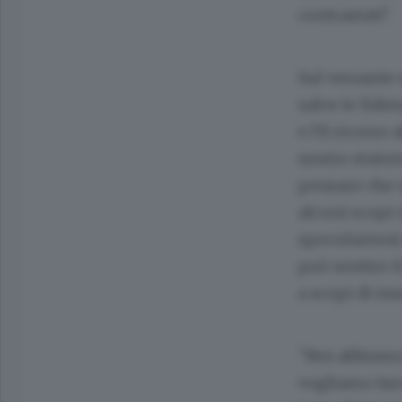
contrastati".
Sul versante 
salve le fide
e l'il ricors
nostro statuto
pensare che u
alcuni scopi 
speculazioni 
può sentire il
a scopi di in
"Noi abbiamo 
vogliamo fare