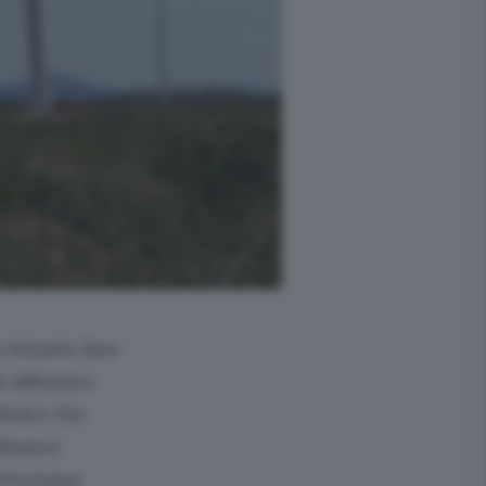
 intanto fare
on abbiamo
ltaici che
Abbiamo
 comunque