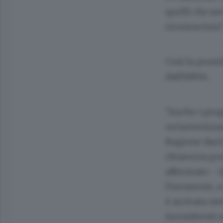
quelli che se
riconosciuta"
Così la presi
dall'ANSA.
"Anche i prog
un'autorizzaz
Regione darà 
chiarezza per
affermato - Q
l'invasione, 
è arrivata n
incombenti s