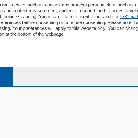
Redazione
 on a device, such as cookies and process personal data, such as uni
ising and content measurement, audience research and services deve
Editore
gh device scanning. You may click to consent to our and our
1731 par
li
Contatti
ferences before consenting or to refuse consenting. Please note th
ariano
Privacy e Policy
essing. Your preferences will apply to this website only. You can cha
on at the bottom of the webpage.
bassa
alcio Como
 Serie B
alcio Como
 Serie A
 Serie A Femminile
e