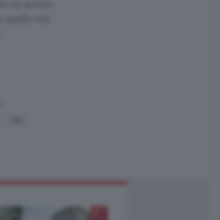
re su questo:
o quello che
.
A
TAR