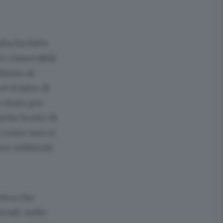
lta ha fatto
er rinnovabili
 danno al
è il fatto di
 Stato per
nche frutto di
ì come non si
re utilizzati
tica che
iali, nelle