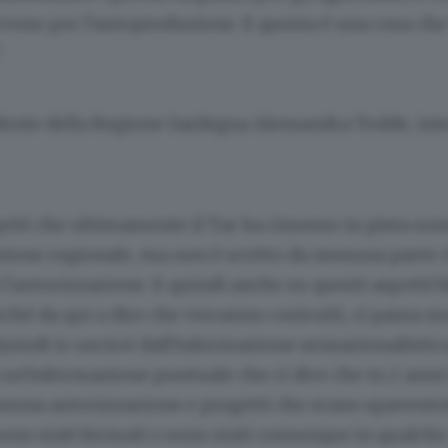
rvono per l'autoproduzione. E questa è una cosa che
.
dente della Regione Sardegna Alessandra Todde, int
etti che ultimamente il Tar ha rimesso in pista son
ione regionale, ma non è scritto da nessuna parte c
l'autorizzazione. E quindi anche su questi aspetti 
ché da qui a dire che verranno costruiti, ci passa m
uindi io uscirei dall'informazione sensazionalistica
a un'informazione puntuale che ci dice che in 2 anni
essuna autorizzazione e progetti che erano spaven
ono stati fermati o sono stati comunque in qualch