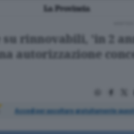
MARTEDÌ
su rinnovabili, 'in 2 an
na autorizzazione conc
Accedi per ascoltare gratuitamente quest