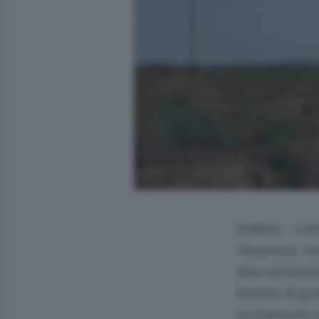
(ANSA) - CAGL
chiarezza: no
dato un'autor
fossero di gr
ovviamente au