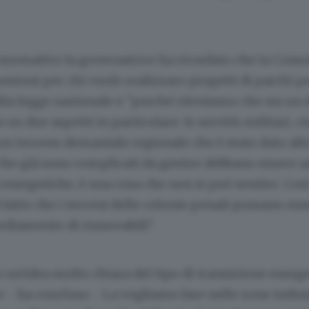
normativo la governatrice ha ricordato che la Consu
iussioni per chi vuole realizzare progetti di parchi p
o alla legge nazionale 4 "perché riteniamo che sia un
 su due aspetti in particolare: le servitù militari, cio
n terreno demaniale regionale che è stato dato allo
che già sono complicati da gestire debbano essere a
energetiche, è una cosa che non si può sentire. Cos
 fatto che i terreni delle colonie penali possano esse
sediamento di rinnovabili".
un'idea molto chiara del tipo di transizione energe
 - ha concluso - La vogliamo fare nelle zone industr