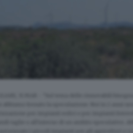
IARI, 31 MAR - "Sul tema delle rinnovabili bisogna
i abbiamo frenato la speculazione. Noi in 2 anni n
izzazione per impianti eolici o per impianti fotovo
andi taglie o all'interno di un ambito speculativo. 
torizzato i piccoli impianti per gli agricoltori o