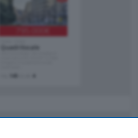
795.000
€
Como - Como
Quadrilocale
Zona Como Borghi. Nel complesso di
nuova costruzione "JIULIUS" in Classe
Energetica A2 proponiamo ampio
Quadrilocale …
mq.
145
locali:
4
Servizi