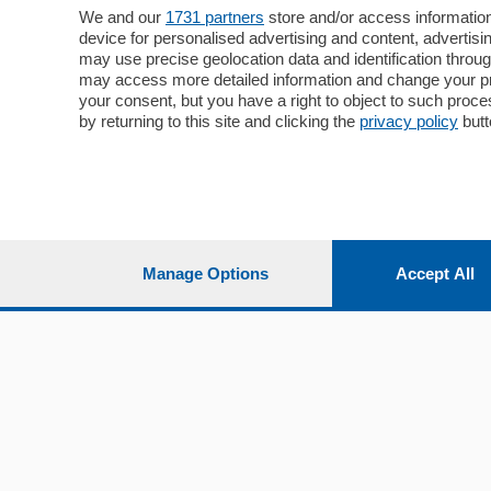
Cronaca
Como
We and our
1731 partners
store and/or access information
device for personalised advertising and content, advert
Economia
Cintura
may use precise geolocation data and identification throu
Cultura e Spettacoli
Lago e val
may access more detailed information and change your pre
Sport
Cantù e M
your consent, but you have a right to object to such proc
Editoriali
Erba
by returning to this site and clicking the
privacy policy
butt
Podcast
Olgiate e 
Quatar Pass
Media Inglese
Sport
Storie nella Breva
Dirette C
Focus
Classifica
Manage Options
Accept All
Up
Notizie C
Dossier
Classifica
Classifica
Settimanali
Classifich
L'Ordine
Imprese & Lavoro
Diogene
Salute & Benessere