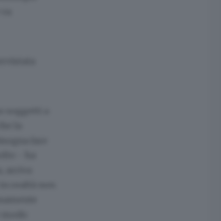
 va
ervistata
o soggetti a
he la
bisogna fare
olto - ha
, arriva
 in realtà non
tosamente
e modo