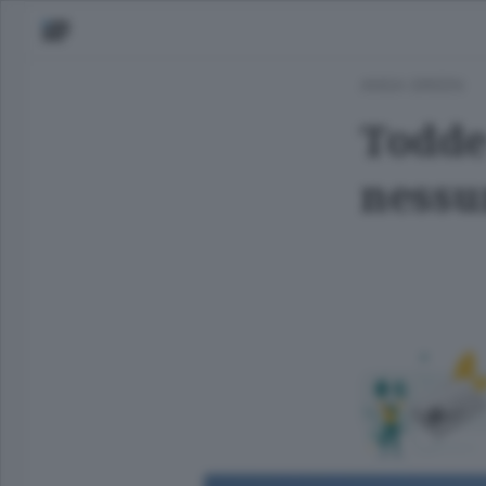
ANSA GREEN
Todde 
nessu