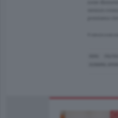
zone dismesse
nessun consu
possiamo rie
© RIPRODUZIONE RI
ROMA
POLITIC
ECONOMIA, AFFAR