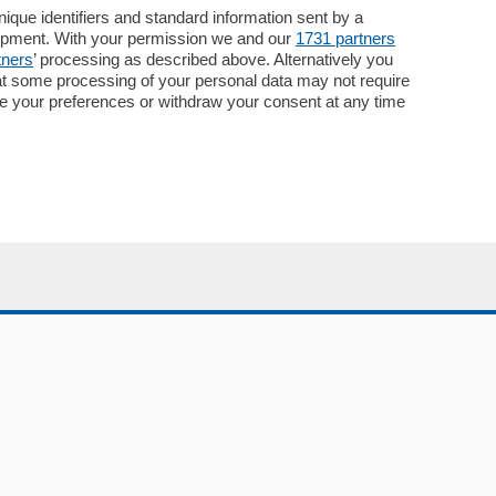
Necrologie
que identifiers and standard information sent by a
lopment. With your permission we and our
1731 partners
Pubblicità
tners
’ processing as described above. Alternatively you
Concorsi
at some processing of your personal data may not require
Abbonamenti
nge your preferences or withdraw your consent at any time
Più letti
Le aziende comunicano
Speciali
Cinema
ChiCercaCasa
Archivio
Meteo
Skill Alexa
Elezioni 2024