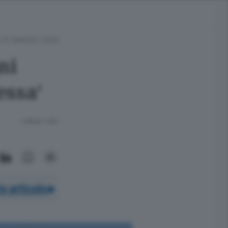
 31 MARZO 2026
ni
essa'
Lettura 1 min.
o articolo