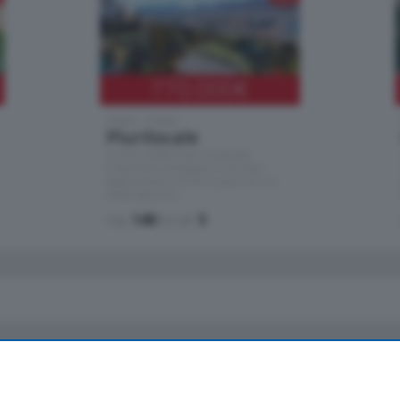
770.000
€
Como - Como
Plurilocale
in zona residenziale e tranquilla,
proponiamo prestigioso e luminoso
appartamento all'ultimo piano di uno
stabile signorile …
mq.
140
locali:
5
io
Chi Siamo