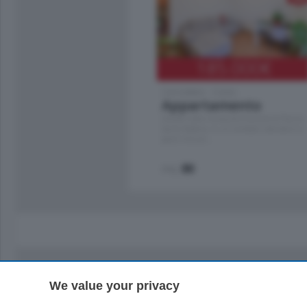
185.000
€
Cernobbio - Como
Appartamento
Situato nella tranquilla frazione di Piazza
Santo Stefano, in un contesto riservato e a
pochi minuti …
mq.
80
We value your privacy
Sezioni
Territor