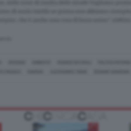
, nelle zone di risulta delle strade Vogliamo punta
mo di suolo inutile se prima non abbiamo riempit
mpire, che è anche una cosa di buon senso". (ANSA)
SERVATA
A
GOVERNO
AMBIENTE
RISORSE NATURALI
POLITICA INTERN
I E FINANZA
ENERGIA
ALESSANDRA TODDE
REGIONE SARDEGNA