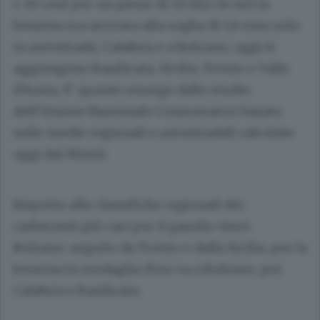
e 30 cent per un pieno di 50 litri Se ieri la
benzina era arrivata alla soglia di 1,8 euro solo
in autostrada, Calabria e a Bolzano, oggi si
aggiungono Basilicata, Sicilia, Trento e Valle
d'Aosta. E' quanto emerge dallo studio
dell'Unione Nazionale Consumatori basato
sulle medie regionali e autostradali calcolate
oggi dal Mimit.
Rispetto alle classifiche regionali dei
carburanti più cari per il gasolio vince
Bolzano, seguito da Trento e dalla Sicilia, per la
benzina la medaglia d'oro va a Bolzano, poi
Calabria e Basilicata.