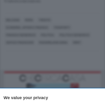
© RIPRODUZIONE RISERVATA
BOLZANO
ROMA
TRENTO
ECONOMIA, AFFARI E FINANZA
TRASPORTI
FINANZA (GENERICO)
POLITICA
POLITICA (GENERICO)
SERVIZI FINANZIARI
MASSIMILIANO DONA
MIMIT
We value your privacy