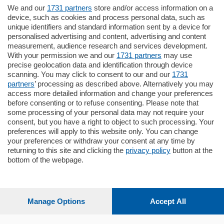
We and our
1731 partners
store and/or access information on a
770.000
€
device, such as cookies and process personal data, such as
unique identifiers and standard information sent by a device for
Como - Como
personalised advertising and content, advertising and content
Plurilocale
measurement, audience research and services development.
in zona residenziale e tranquilla,
With your permission we and our
1731 partners
may use
proponiamo prestigioso e luminoso
precise geolocation data and identification through device
appartamento all'ultimo piano di uno
scanning. You may click to consent to our and our
1731
stabile signorile …
partners
’ processing as described above. Alternatively you may
mq.
140
locali:
5
access more detailed information and change your preferences
before consenting or to refuse consenting. Please note that
some processing of your personal data may not require your
consent, but you have a right to object to such processing. Your
preferences will apply to this website only. You can change
your preferences or withdraw your consent at any time by
returning to this site and clicking the
privacy policy
button at the
bottom of the webpage.
Sezioni
Settimanali
Manage Options
Accept All
Territorio