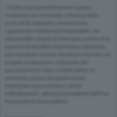
"Va bloccata immediatamente questa
escalation con un'iniziale riduzione delle
accise di 10 centesimi, un intervento
ragionevole e facilmente finanziabile, che
riporterebbe i prezzi ai valori più o meno di 12
mesi fa e frenerebbe l'impennata. Insomma,
non chiediamo la luna. Ma data la velocità con
la quale si adeguano i carburanti alle
speculazioni in corso, va fatto subito, in
settimana, prima che questi rincari
inneschino una reazione a catena
sull'inflazione", afferma il presidente dell'Unc
Massimiliano Dona (ANSA).