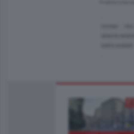
© RIPRODUZIONE RI
CATANIA
PISA
DISASTRI, INCIDE
DANTE ALIGHIERI