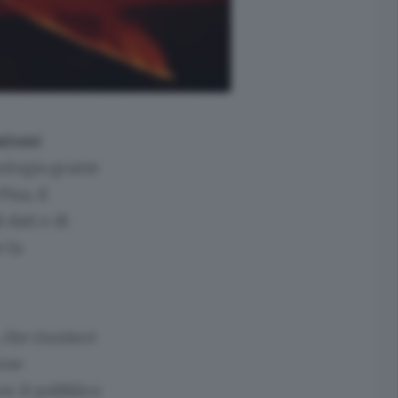
uzioni
nologia grazie
isa, il
dati e di
e la
, che riunisce
rse
er il pubblico