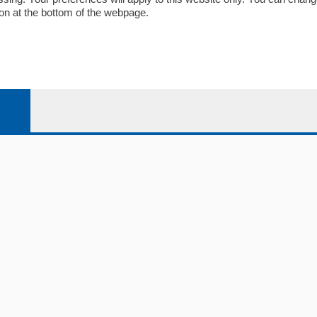
on at the bottom of the webpage.
bassa
alcio Como
 Serie B
alcio Como
 Serie A
 Serie A Femminile
e