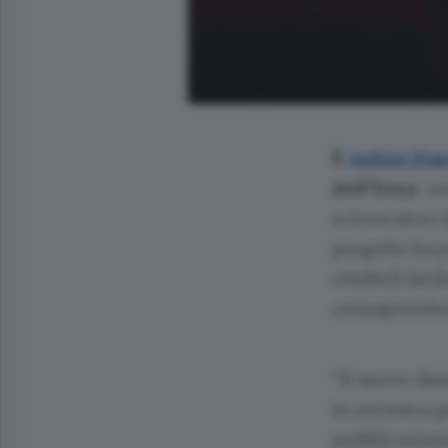
È
online Da
dell’Etna
: r
a ricercatori 
progetto ha 
renderli facil
consapevolezz
“Il nuovo da
in un’unica p
pubblicazioni 