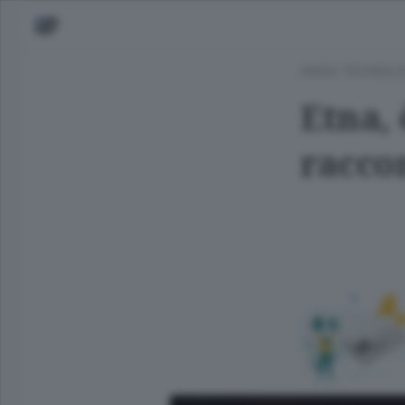
ANSA TECNOLO
Etna, 
raccon