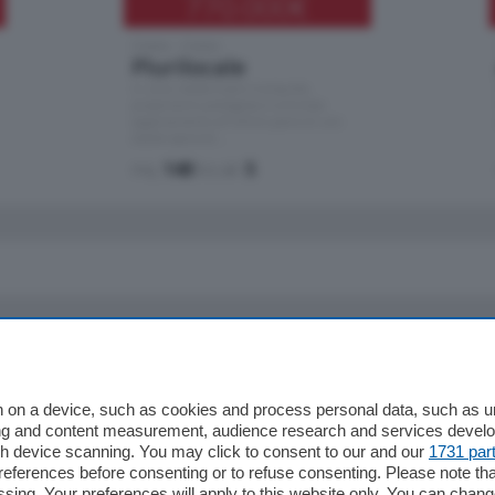
770.000
€
Como - Como
Plurilocale
in zona residenziale e tranquilla,
proponiamo prestigioso e luminoso
appartamento all'ultimo piano di uno
stabile signorile …
mq.
140
locali:
5
io
Chi Siamo
Redazione
 on a device, such as cookies and process personal data, such as uni
ising and content measurement, audience research and services deve
Editore
gh device scanning. You may click to consent to our and our
1731 par
li
Contatti
ferences before consenting or to refuse consenting. Please note th
ariano
Privacy e Policy
essing. Your preferences will apply to this website only. You can cha