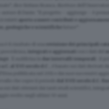
zato”, dice Stefano Branca, direttore dell’Osservato
o-autore di Dante. “Il progetto – aggiunge – è pens
à infatti
aperto a nuovi contributi e aggiornamen
he, geologiche e scientifiche
future”.
a è il risultato di una
revisione dei principali cat
 precedenza,
integrati e aggiornati
con i dati del
m
Ingv
. È suddivisa in
due intervalli temporali
: il p
 a.C. al XVI secolo d.C
., è basato sui dati derivati d
l’Etna pubblicata nel 2011 e dai suoi successivi agg
rvallo che copre il periodo
dal XVII secolo d.C. fin
asa sui dati ottenuti dai tanti studi scientifici, integra
gio svolto negli ultimi 50 anni.