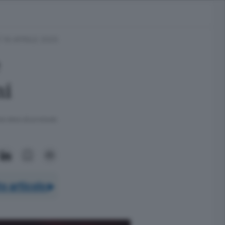
16 APRILE 2025
e
ni
ra meno di un minuto.
o articolo