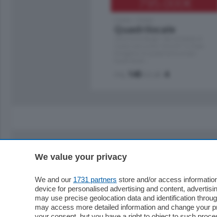
795.000
€
Como - Como
Quadrilocale
Zona Como Borghi. Nel complesso di
nuova costruzione "JIULIUS" in Classe
Energetica A2 proponiamo ampio
Quadrilocale …
mq.
145
locali:
4
We value your privacy
Sezioni
Territor
Cronaca
Como
We and our
1731 partners
store and/or access information
device for personalised advertising and content, advert
Economia
Cintura
may use precise geolocation data and identification throu
Cultura e Spettacoli
Lago e val
may access more detailed information and change your pre
Sport
Cantù e M
your consent, but you have a right to object to such proc