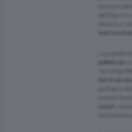
non specializ
dell’Ingv e c
dinamico: sar
fonti storic
La piattaform
pubblicati
in
che svolge
l’
dal VI secolo
geologica del
mentre l’inte
nostri
, si b
del monitorag