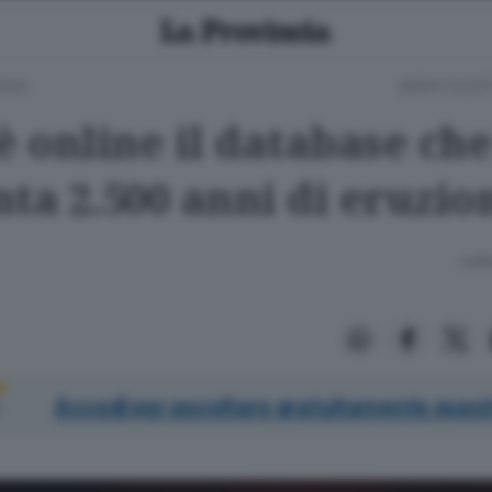
GIA
MERCOLEDÌ 
è online il database ch
ta 2.500 anni di eruzio
Lettu
Accedi per ascoltare gratuitamente quest