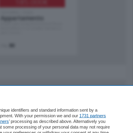
185.000
€
Cernobbio - Como
Appartamento
Situato nella tranquilla frazione di Piazza
Santo Stefano, in un contesto riservato e a
pochi minuti …
mq.
80
Servizi
Necrologie
que identifiers and standard information sent by a
lopment. With your permission we and our
1731 partners
Pubblicità
tners
’ processing as described above. Alternatively you
Concorsi
at some processing of your personal data may not require
Abbonamenti
nge your preferences or withdraw your consent at any time