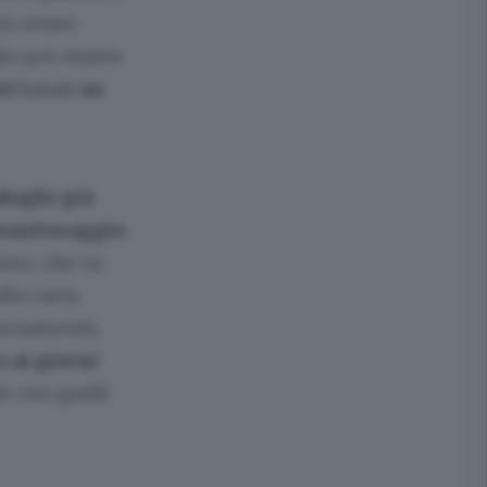
rio etneo
ato per essere
ti
basati
su
aloghi già
onitoraggio
rimo, che va
alla carta
iornamenti,
o ai giorni
ti con quelli