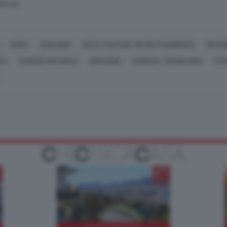
SERVATA
ROMA
GEOLOGIA
ARTE, CULTURA, INTRATTENIMENTO
INTER
NTI
SCIENZE NATURALI
ERUZIONE
SCIENZA, TECNOLOGIA
STE