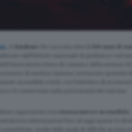
nte
, il
database
che racconta oltre
2.500 anni di er
ealizzato dall’Istituto nazionale di geofisica e vulca
dell’Osservatorio etneo di Catania e della sezione di P
permesso di mettere insieme un’enorme quantità di 
mente accessibili a tutti, con l’obiettivo di accrescer
a e le conoscenze sulla pericolosità del vulcano.
tabase rappresenta una
risorsa unica e accessibile
iattaforma informazioni fino ad oggi sparse in dive
scientifiche, molte delle quali di difficile accesso p