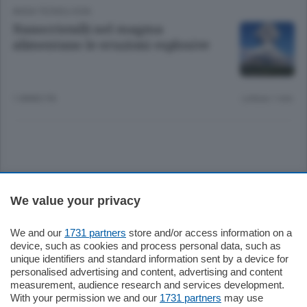
ANSA TECNOLOGIA
Nanocristalli nel magma
alimentano le eruzioni esplosive
1 ANNO FA
Lettura 1 min.
Sezioni
We value your privacy
Settimanali
We and our
1731 partners
store and/or access information on a
device, such as cookies and process personal data, such as
unique identifiers and standard information sent by a device for
Territorio
personalised advertising and content, advertising and content
measurement, audience research and services development.
With your permission we and our
1731 partners
may use
Sport