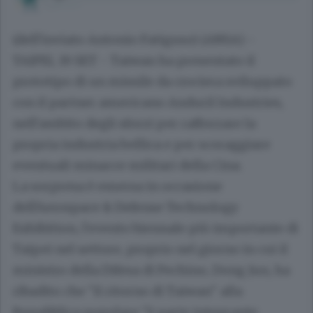
(dell'inviato Antonio Fatiguso) (ANSA) -
TAIPEI, 19 SET - Taiwan ha presentato il
prototipo di un missile da crociera sviluppato
con il partner americano Anduril Industries,
nell'ambito degli sforzi per rafforzare la
propria industria bellica e per scoraggiare
eventuali minacce militari della Cina.
La sorpresa è emersa in occasione
dell'Aerospace & Defense Technology
Exhibition, l'evento biennale più importante di
Taipei nel settore, proprio nel giorno in cui il
ministro della Difesa di Pechino, Dong Jun, ha
ribadito che "il ritorno di Taiwan" alla
Repubblica popolare "è parte integrante