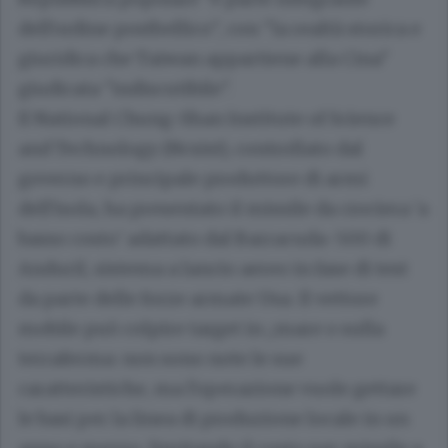
dell'ordine postbellico", con "la realtà storica e
giuridica che Taiwan appartiene alla Cina"
giudicata "indiscutibile".
Il National Chung-Shan Institute of Science
and Technology (Ncsist), controllato dal
governo e principale produttore di armi
dell'isola, ha presentato il missile da crociera 'a
basso costo' adattato dal Barracuda-500 di
Anduril, sistema a lancio aereo in fase di test
da parte delle forze armate Usa. Il vettore
mobile può colpire target in ;;mare o sulla
terraferma: non sono note le sue
caratteristiche, ma l'operazione vuole gettare
le basi per la linea di produzione locale in un