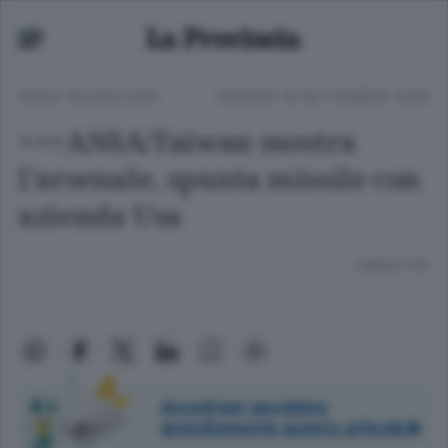
ANSA TECNOLOGIA
GIOVEDÌ 18 SETTEMBRE 2025
>>>ANSA/Taiwan mostra
l'arsenale, spunta missile con
azienda Usa
Lettura 2 min.
Accedi per ascoltare
gratuitamente questo articolo