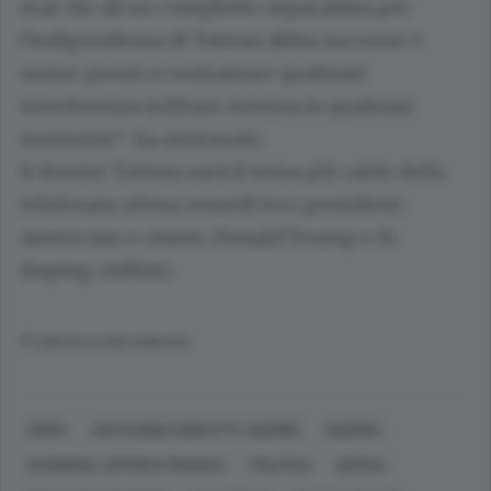
mai che alcun complotto separatista per
l'indipendenza di Taiwan abbia successo e
siamo pronti a contrastare qualsiasi
interferenza militare esterna in qualsiasi
momento", ha assicurato.
Il dossier Taiwan sarà il tema più caldo della
telefonata attesa venerdì tra i presidenti
americano e cinese, Donald Trump e Xi
Jinping. (ANSA).
© RIPRODUZIONE RISERVATA
ROMA
AGITAZIONI,CONFLITTI, GUERRE
GUERRA
ECONOMIA, AFFARI E FINANZA
POLITICA
DIFESA