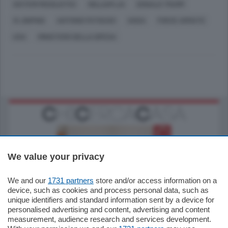
SISTEMI MISSILISTICI
WILLIAM LAI
DONALD TRUMP
XI JINPING
ANTONIO FATIGUSO
ANSA
FORZE ARMATE
USA
MINISTERO DELLA DIFESA
We value your privacy
We and our
1731 partners
store and/or access information on a
185.000
€
device, such as cookies and process personal data, such as
unique identifiers and standard information sent by a device for
Cernobbio - Como
personalised advertising and content, advertising and content
Appartamento
measurement, audience research and services development.
Situato nella tranquilla frazione di Piazza