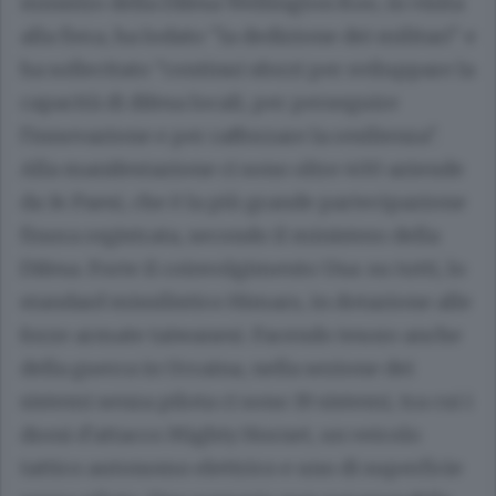
ministro della Difesa Wellington Koo, in visita
alla fiera, ha lodato "la dedizione dei militari" e
ha sollecitato "continui sforzi per sviluppare la
capacità di difesa locali, per perseguire
l'innovazione e per rafforzare la resilienza".
Alla manifestazione ci sono oltre 400 aziende
da 14 Paesi, che è la più grande partecipazione
finora registrata, secondo il ministero della
Difesa. Forte il coinvolgimento Usa: su tutti, lo
standard missilistico Himars, in dotazione alle
forze armate taiwanesi. Facendo tesoro anche
della guerra in Ucraina, nella sezione dei
sistemi senza pilota ci sono 19 sistemi, tra cui i
droni d'attacco Mighty Hornet, un veicolo
tattico autonomo elettrico e uno di superficie