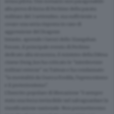
senza pilota. Uno scenario non paragonabile
alla prova di forza di Pechino della parata
militare del 3 settembre, ma sufficiente a
creare una seria risposta in caso di
aggressione del Dragone.
Intanto, aprendo i lavori dello Xiangshan
Forum, il principale evento di Pechino
dedicato alla sicurezza, il ministro della Difesa
cinese Dong Jun ha criticato le "interferenze
militari esterne" su Taiwan e ha condannato
"la mentalità da Guerra Fredda, l'egemonismo
e il protezionismo".
L'Esercito popolare di liberazione "è sempre
stata una forza invincibile nel salvaguardare la
riunificazione nazionale. Non permetteremo