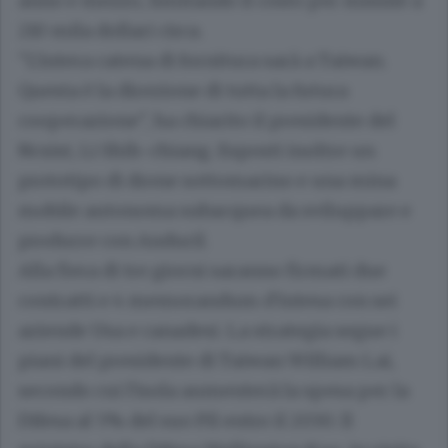
anno e mezzo, limitando il costo per missile a
210 mila dollari circa.
"L'intera catena di fornitura sarà a Taiwan.
Questa è la direzione di tutta la futura
cooperazione", ha chiarito il presidente del
Ncsist, Li Shih-chiang. Esposti inoltre un
prototipo di drone sottomarino e una mina
mobile autonoma subacquea da sviluppare e
produrre con Anduril.
Alla fiera di tre giorni saranno firmati due
contratti e 4 memorandum d'intesa con sei
aziende Usa e canadesi. La strategia segue i
piani del presidente di Taiwan William Lai,
secondo cui l'isola aumenterà la spesa per la
Difesa al 5% del suo Pil entro il 2030. ll