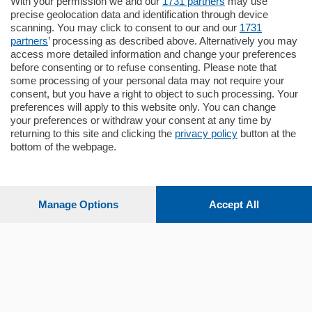
With your permission we and our
1731 partners
may use
Santo Stefano, in un contesto riservato e a
precise geolocation data and identification through device
pochi minuti …
scanning. You may click to consent to our and our
1731
partners
’ processing as described above. Alternatively you may
mq.
80
access more detailed information and change your preferences
before consenting or to refuse consenting. Please note that
some processing of your personal data may not require your
consent, but you have a right to object to such processing. Your
preferences will apply to this website only. You can change
your preferences or withdraw your consent at any time by
returning to this site and clicking the
privacy policy
button at the
bottom of the webpage.
Sezioni
Settimanali
Manage Options
Accept All
Territorio
Sport
Chi Siamo