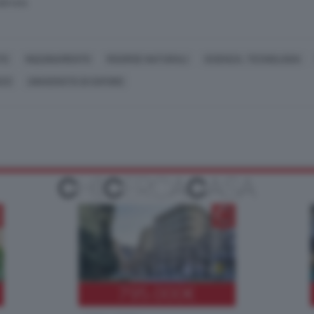
SERVATA
TE
INQUINAMENTO
RISORSE NATURALI
SCIENZA, TECNOLOGIA
CO)
UNIVERSITÀ DI OXFORD
795.000
€