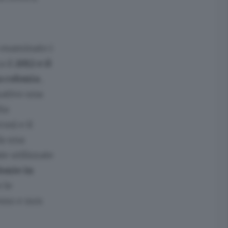
o esaminato i
a il
2012 e il
a colonia
,
ativo una
lia
us) e il
da una
te utilizzate
lonie in
 le
esso e non