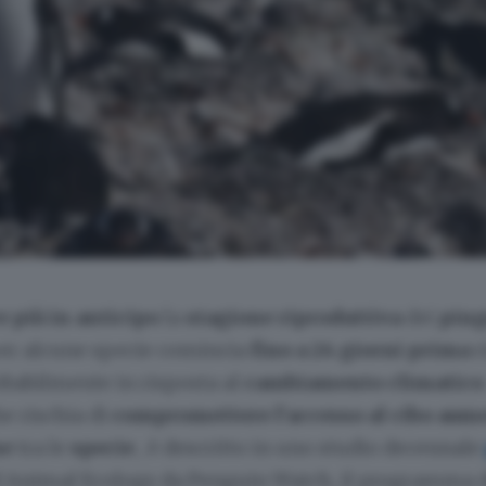
 più in anticipo
la
stagione riproduttiva
dei
ping
per alcune specie comincia
fino a 24 giorni prima
r
obabilmente in risposta al
cambiamento climatic
e rischia di
compromettere l'accesso al cibo
aum
ne
tra le
specie
, è descritto in uno studio decennale
of Animal Ecology da Penguin Watch, il programma d