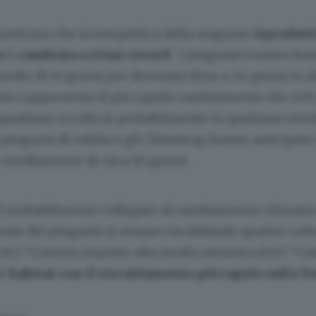
imostrano che la tempistica della stagione
riprodutti
e
è
cambiata a ritmi record
. I pinguini Gentoo ha
edio di 13 giorni per decennio (fino a 24 giorni in 
sto rappresenta il più rapido cambiamento dei cicli
 qualsiasi uccello (e probabilmente in qualsiasi verte
 pinguini di Adelia e gli Chinstrap hanno anticipato
 mediamente di circa 10 giorni.
è probabilmente collegato al cambiamento climatic
onie dei pinguini si stanno riscaldando quattro volt
0,3 °C/anno) rispetto alla media antartica (0,07 °C/
li
habitat con il riscaldamento più rapido sulla T