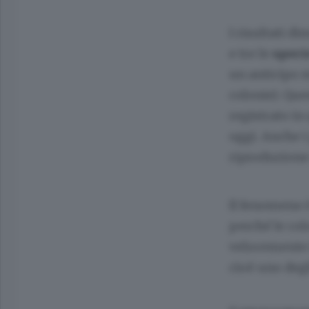
I risultati d
e tre le
speci
un anticipo m
colonie). Que
registrato in
oggi. Anche i
riproduzione
Il fenomeno 
perché le col
velocemente (
cioè uno deg