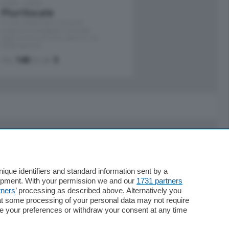
Como - Como
Plurilocale
in zona residenziale e tranquilla,
proponiamo prestigioso e luminoso
appartamento all'ultimo piano di uno
stabile signorile …
mq.
140
locali:
5
Servizi
Necrologie
que identifiers and standard information sent by a
lopment. With your permission we and our
1731 partners
Pubblicità
tners
’ processing as described above. Alternatively you
Concorsi
at some processing of your personal data may not require
Abbonamenti
nge your preferences or withdraw your consent at any time
Più letti