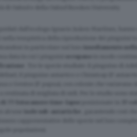
tà di Oxford e della Oxford Brookes University.
, guidati dall'ecologo Ignacio Juárez Martínez, hann
ella tempistica della riproduzione dei pinguini tr
trandosi in particolare sul loro
insediamento nell
ma data in cui i pinguini
occupano
in modo continu
ficazione
. Tre le specie studiate: il pinguino di Ade
eliae), il pinguino antartico o Chinstrap (P. antarctic
ua o Gentoo (P. papua), con colonie che variavano 
 centinaia di migliaia di nidi. Per lo studio sono sta
di 77 fotocamere time-lapse
posizionate in
37 co
in alcune
isole sub-antartiche
, garantendo così che
ossero rappresentative delle specie nel loro compl
ngole popolazioni.