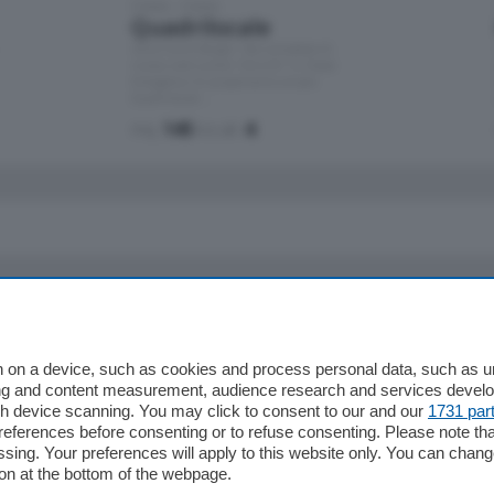
Como - Como
Quadrilocale
Zona Como Borghi. Nel complesso di
nuova costruzione "JIULIUS" in Classe
Energetica A2 proponiamo ampio
Quadrilocale …
mq.
145
locali:
4
io
Chi Siamo
Redazione
 on a device, such as cookies and process personal data, such as uni
ising and content measurement, audience research and services deve
Editore
gh device scanning. You may click to consent to our and our
1731 par
li
Contatti
ferences before consenting or to refuse consenting. Please note th
ariano
Privacy e Policy
essing. Your preferences will apply to this website only. You can cha
on at the bottom of the webpage.