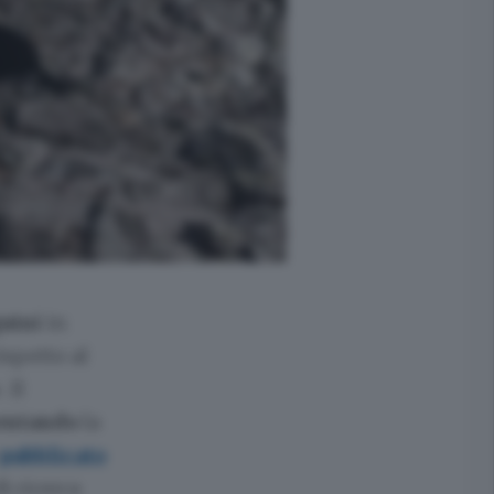
uini
in
ispetto al
o
. Il
entando
la
pubblicato
i ricerca