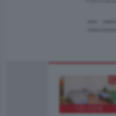
© RIPRODUZIONE RI
ROMA
AMBIEN
SCIENZA (GENERI
185.000
€