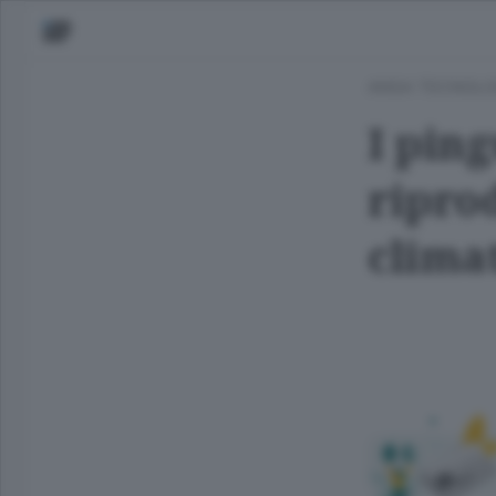
ANSA TECNOLO
I ping
ripro
clima