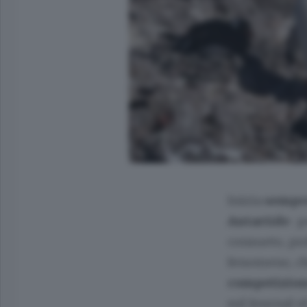
Inizia
sempre
Antartide
: 
consueto, pr
fenomeno, ch
competizio
sul Journal 