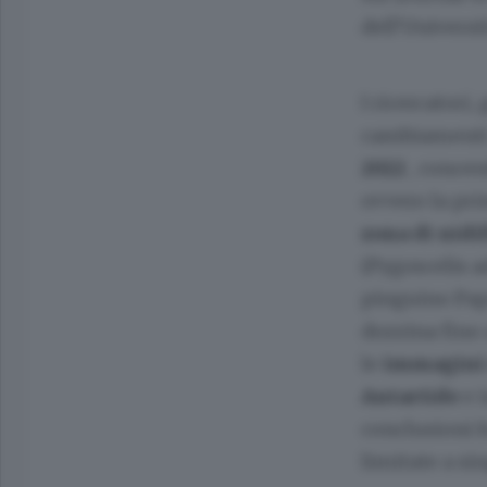
dell’Universi
I ricercatori
cambiamenti n
2022
, concen
ovvero la pri
zona di nidi
(Pygoscelis ad
pinguino Pap
dozzina fino a
le
immagini 
Antartide
e 
conclusioni f
limitate a si