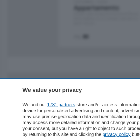
Cernobbio - Como
Appartamento
Situato nella tranquilla frazione di Piazza
Santo Stefano, in un contesto riservato e a
pochi minuti …
mq.
80
We value your privacy
Sezioni
Territor
Cronaca
Como
We and our
1731 partners
store and/or access information
device for personalised advertising and content, advert
Economia
Cintura
may use precise geolocation data and identification throu
Cultura e Spettacoli
Lago e val
may access more detailed information and change your pre
Sport
Cantù e M
your consent, but you have a right to object to such proc
Editoriali
Erba
by returning to this site and clicking the
privacy policy
butt