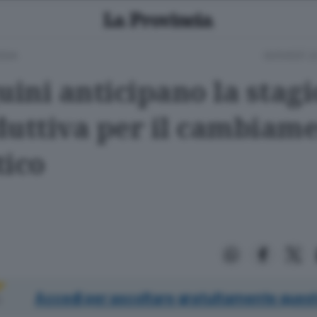
GIA
GIOVEDÌ 2
uini anticipano la stag
duttiva per il cambiam
tico
Accedi per ascoltare gratuitamente quest