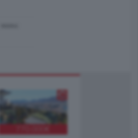
RICERCA
770.000
€