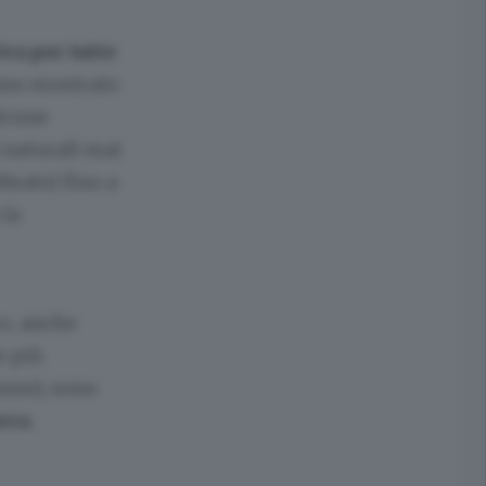
va per tutte
nno mostrato
alcune
 naturali mai
brato) fino a
 la
o, anche
e più
anno), sono
erra
.