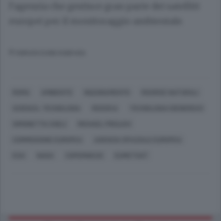
l’agenzia che gestisce gran parte dei satelliti
europei per il monitoraggio ambientale.
© RIPRODUZIONE RISERVATA
ROMA
AMBIENTE
INQUINAMENTO
RISORSE NATURALI
SCIENZA, TECNOLOGIA
RICERCA
TECNOLOGIA (GENERICO)
SIMONETTA CHELI
MICHAEL FREILICH
COMMISSIONE EUROPEA
AGENZIA SPAZIALE EUROPEA
ESA
NASA
COPERNICUS
EUMETSAT