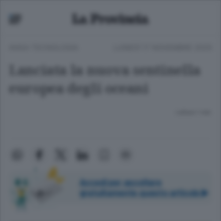
ANSA TECNOLOGIA
LUNEDÌ 17 NOVEMBRE 2025
Lanciata la nuova sentinella
europea degli oceani
Lettura 1 min.
Accedi per ascoltare
gratuitamente questo articolo