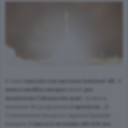
E’ stato
lanciato con successo Sentinel-6B
, il
nuovo satellite europeo
ideato
per
monitorare l’altezza dei mari
, la nuova
missione del programma
Copernicus
, di
Commissione Europea e Agenzia Spaziale
Europea. Il
lancio è avvenuto alle 6:21 ora