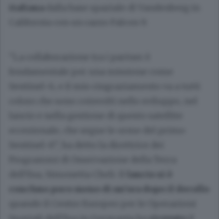
italiana
dalla base spaziale di Vandenberg in
California con un razzo Falcon 9.
"La collaborazione tra i partner è
fondamentale per una missione come
Sentinel-6, e il mio ringraziamento va a tutti
coloro che sono coinvolti nello sviluppo, nel
lancio e nella gestione di questo satellite
eccezionale, che segue le orme del primo
Sentinel-6”, ha detto la direttrice dei
Programmi di Osservazione della Terra
dell'Esa, Simonetta Cheli. Il
lancio si è
concluso poco meno di un'ora dopo il decollo
quando il Centro Europeo per le Operazioni
Spaziali dell'Esa in Germania ha
ricevuto
il