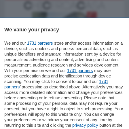
We value your privacy
We and our
1731 partners
store and/or access information on a
795.000
€
device, such as cookies and process personal data, such as
unique identifiers and standard information sent by a device for
Como - Como
personalised advertising and content, advertising and content
Quadrilocale
measurement, audience research and services development.
Zona Como Borghi. Nel complesso di
With your permission we and our
1731 partners
may use
nuova costruzione "JIULIUS" in Classe
precise geolocation data and identification through device
Energetica A2 proponiamo ampio
scanning. You may click to consent to our and our
1731
Quadrilocale …
partners
’ processing as described above. Alternatively you may
mq.
145
locali:
4
access more detailed information and change your preferences
before consenting or to refuse consenting. Please note that
some processing of your personal data may not require your
consent, but you have a right to object to such processing. Your
preferences will apply to this website only. You can change
your preferences or withdraw your consent at any time by
returning to this site and clicking the
privacy policy
button at the