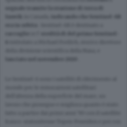
segnale tramite la stazione di terra di
Inuvik
in Canada,
indicando che Sentinel-6B
era in orbita
. Sentinel-6B è destinato a
raccoglie
re l'
eredità di del primo Sentinel-
6
intitolato a Michael Freilich, storico direttore
della divisione scientifica della Nasa, e
lanciato nel novembre 2020
.
Le Sentinel-6 sono i satelliti di riferimento al
mondo per le misurazioni satellitari
dell'altezza della superficie del mare, un
lavoro che prosegue e migliora quanto è stato
fatto a partire dai primi anni '90 con il satellite
franco-statunitense Topex-Poseidon e poi con