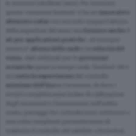
le missioni satellitari Jason. Per misurare
queste variazioni Sentinel-6 ha un
innovativo
altimetro radar
con non solo mappa l’altezza
della superficie del mare ma
fornisce anche
d
ati per applicazioni pratiche
, ad esempio
misura l'
altezza delle onde
e la
velocità del
vento
, dati utilizzati per le
previsioni
oceaniche
quasi in tempo reale. Sentinel-6B è
ora
sotto la supervisione
del controllo
missione dell'Esa
in Germania, da dove i
tecnici completeranno la fase di calibrazione
degli strumenti e l’inserimento nell’orbita
esatta, passaggi che richiederanno settimane e
una volta completati permetteranno di
trasferire il controllo del satellite a Eumetsat,