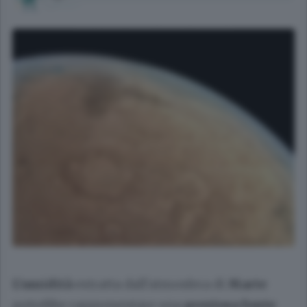
L'umidità
estratta dall'atmosfera di
Marte
potrebbe rappresentare una
preziosa fonte