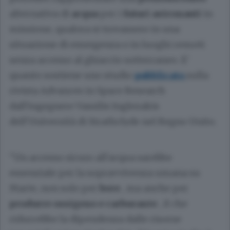
alternativa di
acqua
per i
futuri astronauti
in
missione, qualora si trovassero in una
situazione di emergenza o in luoghi remoti
senza accesso al ghiaccio sotterraneo. E'
quanto sostiene uno studio
pubblicato
sulla
rivista Advances in Space Research
dall'ingegnere Vassilis Inglezakis
dell'Università di Strathclyde nel Regno Unito.
"Un accesso sicuro all'acqua sarebbe
essenziale per la sopravvivenza umana su
Marte, non solo per
bere
, ma anche per
produrre ossigeno e carburante
, il che
ridurrebbe la dipendenza dalle risorse