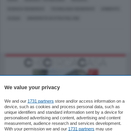
SCIENZA (GENERICO)
TECNOLOGIA (GENERICO)
AMBIENTE
ACQUA
UNIVERSITÀ DI STRATHCLYDE
We value your privacy
We and our
1731 partners
store and/or access information on a
795.000
€
device, such as cookies and process personal data, such as
unique identifiers and standard information sent by a device for
Como - Como
personalised advertising and content, advertising and content
Quadrilocale
measurement, audience research and services development.
Zona Como Borghi. Nel complesso di
With your permission we and our
1731 partners
may use