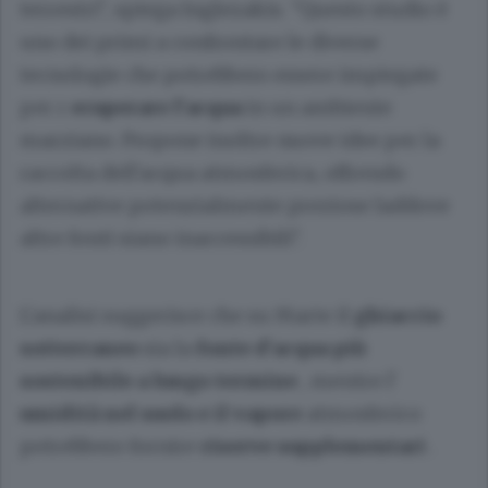
terrestri", spiega Inglezakis. "Questo studio è
uno dei primi a confrontare le diverse
tecnologie che potrebbero essere impiegate
per r
ecuperare l'acqua
in un ambiente
marziano. Propone inoltre nuove idee per la
raccolta dell'acqua atmosferica, offrendo
alternative potenzialmente preziose laddove
altre fonti siano inaccessibili".
L'analisi suggerisce che su Marte il
ghiaccio
sotterraneo
sia la
fonte d'acqua più
sostenibile a lungo termine
, mentre l'
umidità nel suolo e il vapore
atmosferico
potrebbero fornire
riserve supplementari
.