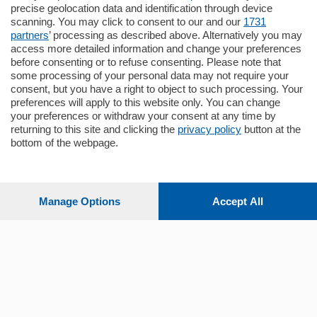
nuova costruzione "JIULIUS" in Classe
precise geolocation data and identification through device
Energetica A2 proponiamo ampio
scanning. You may click to consent to our and our
1731
Quadrilocale …
partners
’ processing as described above. Alternatively you may
mq.
145
locali:
4
access more detailed information and change your preferences
before consenting or to refuse consenting. Please note that
some processing of your personal data may not require your
consent, but you have a right to object to such processing. Your
preferences will apply to this website only. You can change
your preferences or withdraw your consent at any time by
returning to this site and clicking the
privacy policy
button at the
Sezioni
bottom of the webpage.
Settimanali
Manage Options
Accept All
Territorio
Sport
Chi Siamo