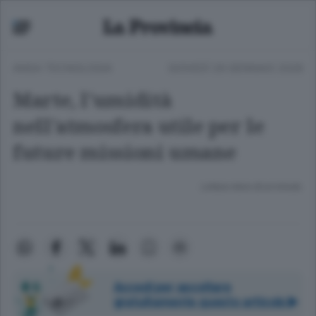
ANSA TECNOLOGIA
GIOVEDÌ 29 GENNAIO 2026
Marte, l'umidità
nell'atmosfera utile per le
future missioni umane
Lettura meno di un minuto.
Accedi per ascoltare
gratuitamente questo articolo