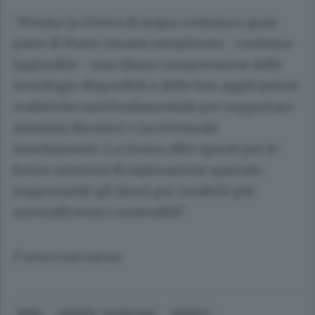
"Mentre la ricerca di acqua continua e gran
parte di Marte rimane inesplorata - continua
Inglezakis - una chiara comprensione delle
tecnologie disponibili e delle loro applicazioni
realistiche sarà fondamentale per supportare
missioni durature e un eventuale
insediamento. La ricerca offre spunti per le
future missioni di esplorazione spaziale,
supportando gli sforzi per renderle più
autosufficienti e sostenibili".
© RIPRODUZIONE RISERVATA
ROMA
SCIENZA, TECNOLOGIA
RICERCA