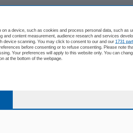
io
Chi Siamo
Redazione
 on a device, such as cookies and process personal data, such as uni
ising and content measurement, audience research and services deve
Editore
gh device scanning. You may click to consent to our and our
1731 par
li
Contatti
ferences before consenting or to refuse consenting. Please note th
ariano
Privacy e Policy
essing. Your preferences will apply to this website only. You can cha
on at the bottom of the webpage.
bassa
alcio Como
 Serie B
alcio Como
 Serie A
 Serie A Femminile
e