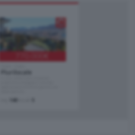
770.000
€
Como - Como
Plurilocale
in zona residenziale e tranquilla,
proponiamo prestigioso e luminoso
appartamento all'ultimo piano di uno
stabile signorile …
mq.
140
locali:
5