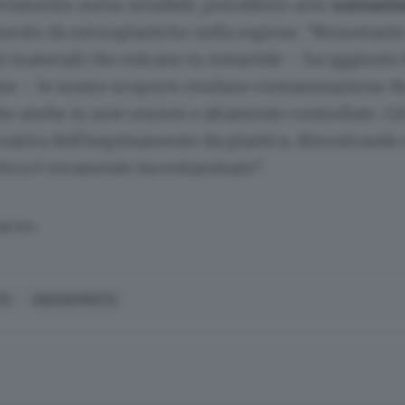
levamento meno sensibili, potrebbero aver
sottost
ento da microplastiche nella regione. “Nonostante 
 materiali che entrano in Antartide – ha aggiunto 
ms – le nostre scoperte rivelano contaminazione d
e anche in aree remote e altamente controllate. Ci
rvasiva dell'inquinamento da plastica, dimostrando
Terra è veramente incontaminato”.
SERVATA
TE
INQUINAMENTO