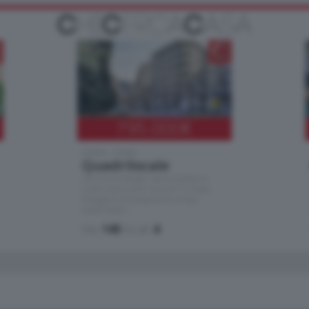
795.000
€
Como - Como
Quadrilocale
Zona Como Borghi. Nel complesso di
nuova costruzione "JIULIUS" in Classe
Energetica A2 proponiamo ampio
Quadrilocale …
mq.
145
locali:
4