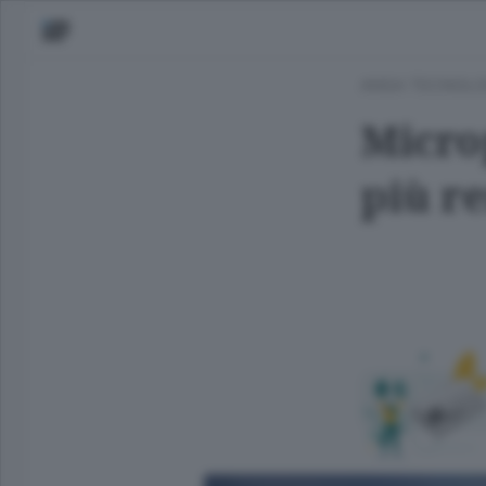
ANSA TECNOLO
Micro
più r