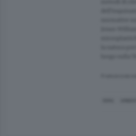
metodi di ri
dell'inquinam
normative sui
Jones-Willia
microplastich
la natura pe
luogo sulla 
© RIPRODUZIONE RI
ROMA
AMBIEN