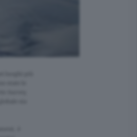
ei luoghi più
no state le
tic Survey,
lobale sia
nment, è