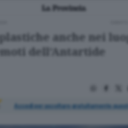
GIA
SABATO
plastiche anche nei luo
emoti dell’Antartide
Accedi per ascoltare gratuitamente quest