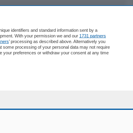
Servizi
Necrologie
que identifiers and standard information sent by a
lopment. With your permission we and our
1731 partners
Pubblicità
tners
’ processing as described above. Alternatively you
Concorsi
at some processing of your personal data may not require
Abbonamenti
nge your preferences or withdraw your consent at any time
Più letti
Le aziende comunicano
Speciali
Cinema
ChiCercaCasa
Archivio
Meteo
Skill Alexa
Elezioni 2024