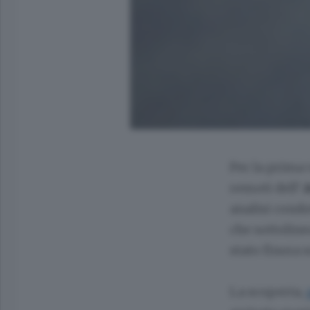
Per la prima 
remoti dell’
analisi condo
che sottoline
stato finora 
La scoperta,