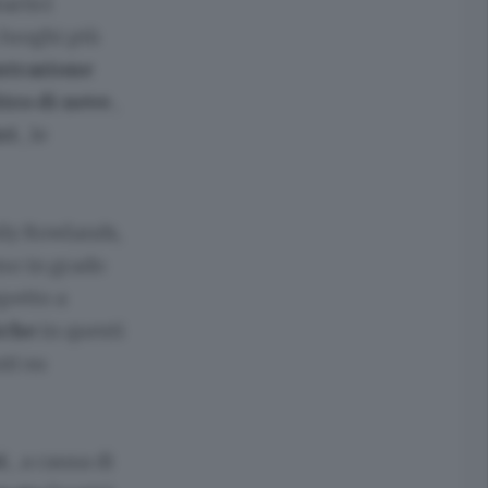
artici
n luoghi più
ntrazione
itro di neve
,
tri
, le
ily Rowlands,
amo in grado
petto a
iche
in questi
ti su
ti
, a causa di