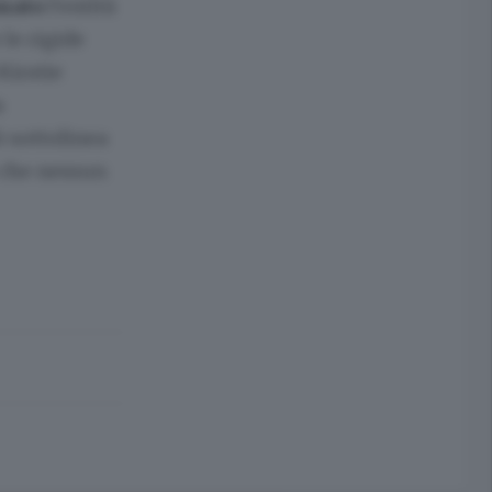
imato
l'entità
le rigide
Kirstie
a
ò sottolinea
 che nessun