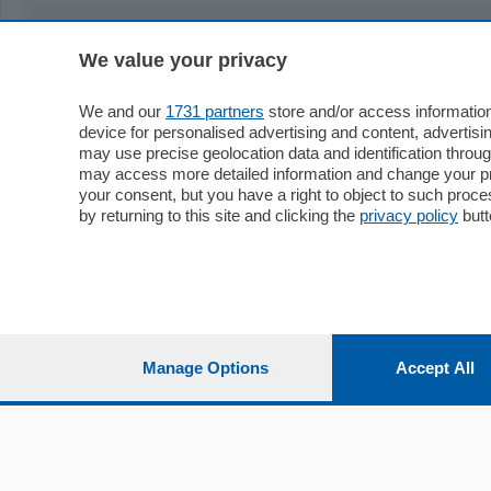
We value your privacy
Sezioni
Territor
Cronaca
Como
We and our
1731 partners
store and/or access information
device for personalised advertising and content, advert
Economia
Cintura
may use precise geolocation data and identification throu
Cultura e Spettacoli
Lago e val
may access more detailed information and change your pre
Sport
Cantù e M
your consent, but you have a right to object to such proc
Editoriali
Erba
by returning to this site and clicking the
privacy policy
butt
Podcast
Olgiate e 
Quatar Pass
Media Inglese
Sport
Storie nella Breva
Dirette C
Focus
Classifica
Manage Options
Accept All
Up
Notizie C
Dossier
Classifica
Classifica
Settimanali
Classifich