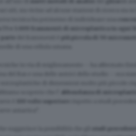
e all’uso di
nuovi metodi di analisi
dei
ghiacci
ant
ari siti, sia vicino ad alcune stazioni di ricerca sia i
uova tecnica ha permesso di individuare una
conce
a 73 e 3.009 frammenti di microplastica in ogni l
 parte
dei frammenti è
più piccola di 50 microme
edie di una cellula umana.
ecniche in via di miglioramento – ha affermato Em
a del Bas e una delle autrici dello studio – ora si
 microplastiche di dimensioni molto più piccole ris
abbiamo scoperto che l'
abbondanza di microplast
neve è
100 volte superiore
rispetto a studi preceden
eve antartica”.
he suggerisce la possibilità che gli
studi preceden