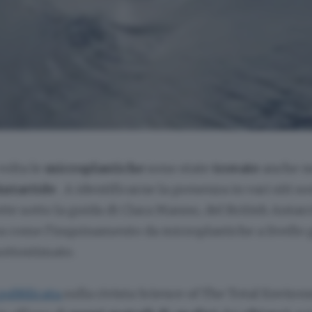
volta le
microplastiche
sono state
trovate
anche n
Antartide
. A identificarne la presenza in vari siti so
tte sotto la guida di Clara Manno, del British Antarc
a come l’inquinamento da microplastiche a livello g
sottostimato.
pubblicata
sulla rivista Science of The Total Enviro