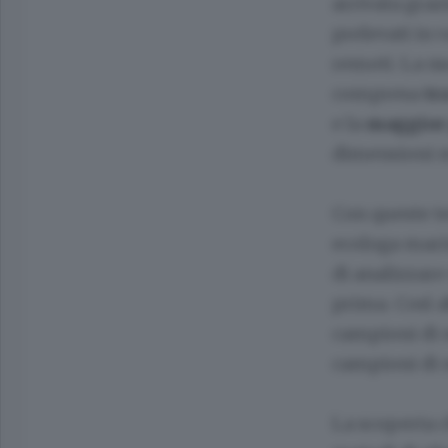
arrivata grazi
prelevati in v
remoti. La n
compresa
tr
e la
maggior
dimensioni m
Con queste t
ecologa marin
di analizzare
prima. Così 
campioni di 
campioni di n
La scoperta c