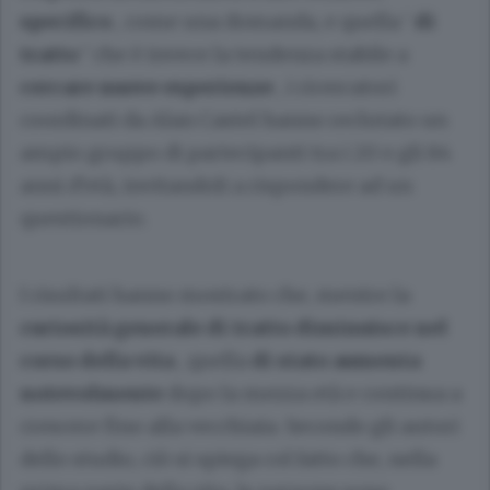
specifico
, come una domanda, e quella ‘
di
tratto
’ che è invece la tendenza stabile a
cercare nuove esperienze
, i ricercatori
coordinati da Alan Castel hanno reclutato un
ampio gruppo di partecipanti tra i 20 e gli 84
anni d’età, invitandoli a rispondere ad un
questionario.
I risultati hanno mostrato che, mentre la
curiosità generale di tratto diminuisce nel
corso della vita
, quella
di stato aumenta
notevolmente
dopo la mezza età e continua a
crescere fino alla vecchiaia. Secondo gli autori
dello studio, ciò si spiega col fatto che, nella