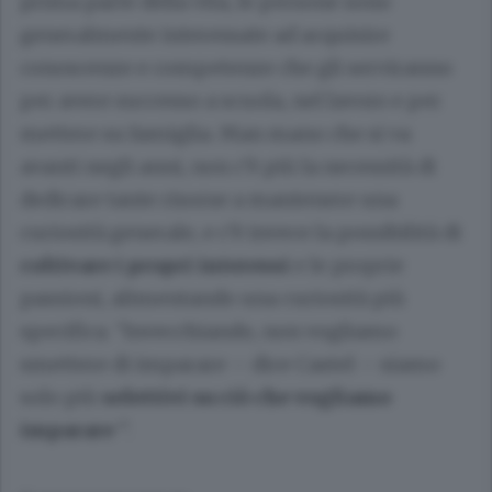
prima parte della vita, le persone sono
generalmente interessate ad acquisire
conoscenze e competenze che gli serviranno
per avere successo a scuola, nel lavoro e per
mettere su famiglia. Man mano che si va
avanti negli anni, non c’è più la necessità di
dedicare tante risorse a mantenere una
curiosità generale, e c’è invece la possibilità di
coltivare i propri interessi
e le proprie
passioni, alimentando una curiosità più
specifica. “Invecchiando, non vogliamo
smettere di imparare – dice Castel – siamo
solo più
selettivi su ciò che vogliamo
imparare
”.