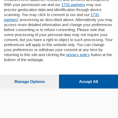
Zona Como Borghi. Nel complesso di
With your permission we and our
1731 partners
may use
nuova costruzione "JIULIUS" in Classe
precise geolocation data and identification through device
Energetica A2 proponiamo ampio
scanning. You may click to consent to our and our
1731
Quadrilocale …
partners
’ processing as described above. Alternatively you may
mq.
145
locali:
4
access more detailed information and change your preferences
before consenting or to refuse consenting. Please note that
some processing of your personal data may not require your
consent, but you have a right to object to such processing. Your
preferences will apply to this website only. You can change
your preferences or withdraw your consent at any time by
returning to this site and clicking the
privacy policy
button at the
bottom of the webpage.
Sezioni
Settimanali
Manage Options
Accept All
Territorio
Sport