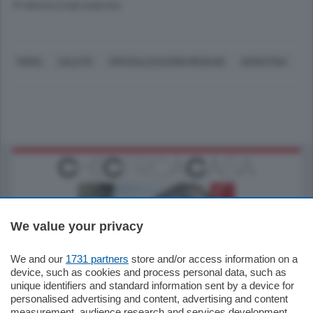
© RIPRODUZIONE RISERVATA
ROMA
SALUTE
SPECIALIZZAZIONI MEDICHE
GERIATRIA
We value your privacy
We and our
1731 partners
store and/or access information on a
795.000
€
device, such as cookies and process personal data, such as
unique identifiers and standard information sent by a device for
Como - Como
personalised advertising and content, advertising and content
Quadrilocale
measurement, audience research and services development.