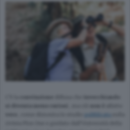
C’è la
convinzione
diffusa che
invecchiando
si diventa meno curiosi
, ma ciò
non è
affatto
vero
, come dimostra lo studio
pubblicato
sulla
rivista Plos One e guidato dall’Università della