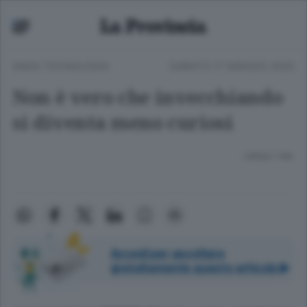
ANSA TECNOLOGIA
SABATO 17 MAGGIO 2025
Non è vero che invecchiando
si diventa meno curiosi
Lettura 1 min.
Accedi per ascoltare
gratuitamente questo articolo