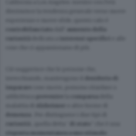
California a Los Angeles: mentre con l’età
diminuisce la tendenza generale verso nuove
esperienze e nuove sfide, questo calo è
controbilanciato
dall’
aumento della
curiosità
dedicata a
interessi specifici
e alle
cose che ci appassionano di più.
Ciò suggerisce che le persone che,
invecchiando, mantengono il
desiderio di
imparare
cose nuove, possono ritardare o
addirittura
prevenire
la
comparsa
della
malattia di
Alzheimer
o altre forme di
demenza
. Per distinguere i due tipi di
curiosità
, quella detta ‘
di stato
’ che è una
risposta momentanea a uno stimolo