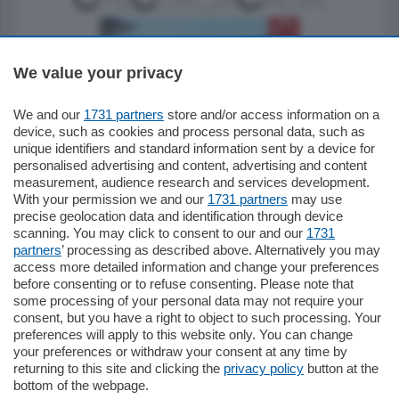
We value your privacy
We and our
1731 partners
store and/or access information on a
770.000
€
device, such as cookies and process personal data, such as
unique identifiers and standard information sent by a device for
Como - Como
personalised advertising and content, advertising and content
Plurilocale
measurement, audience research and services development.
in zona residenziale e tranquilla,
With your permission we and our
1731 partners
may use
proponiamo prestigioso e luminoso
precise geolocation data and identification through device
appartamento all'ultimo piano di uno
scanning. You may click to consent to our and our
1731
stabile signorile …
partners
’ processing as described above. Alternatively you may
mq.
140
locali:
5
access more detailed information and change your preferences
before consenting or to refuse consenting. Please note that
some processing of your personal data may not require your
consent, but you have a right to object to such processing. Your
preferences will apply to this website only. You can change
your preferences or withdraw your consent at any time by
returning to this site and clicking the
privacy policy
button at the
bottom of the webpage.
Sezioni