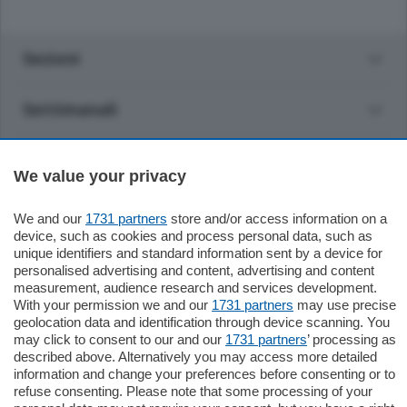
Sezioni
Settimanali
Territorio
We value your privacy
Sport
We and our
1731 partners
store and/or access information on a
device, such as cookies and process personal data, such as
unique identifiers and standard information sent by a device for
Chi Siamo
personalised advertising and content, advertising and content
measurement, audience research and services development.
With your permission we and our
1731 partners
may use precise
Servizi
geolocation data and identification through device scanning. You
may click to consent to our and our
1731 partners
’ processing as
described above. Alternatively you may access more detailed
information and change your preferences before consenting or to
refuse consenting. Please note that some processing of your