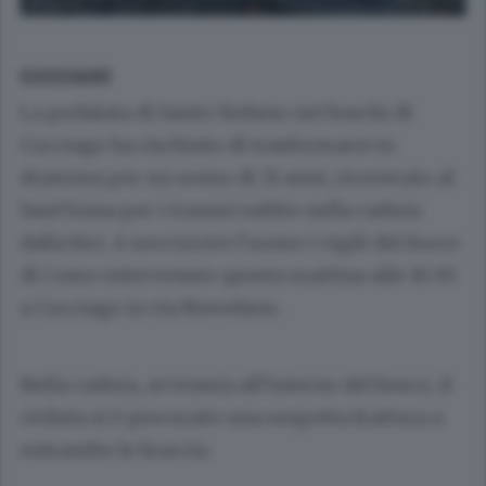
CUCCIAGO
La pedalata di Santo Stefano nei boschi di
Cucciago ha rischiato di trasformarsi in
dramma per un uomo di 31 anni, ricoverato al
Sant’Anna per i traumi subito nella caduta
dalla bici. A soccorrere l’uomo i vigili del fuoco
di Como intervenuto questa mattina alle 10.30
a Cucciago in via Navedano.
Nella caduta, avvenuta all’interno del bosco, il
ciclista si è procurato una sospetta frattura a
entrambe le braccia.