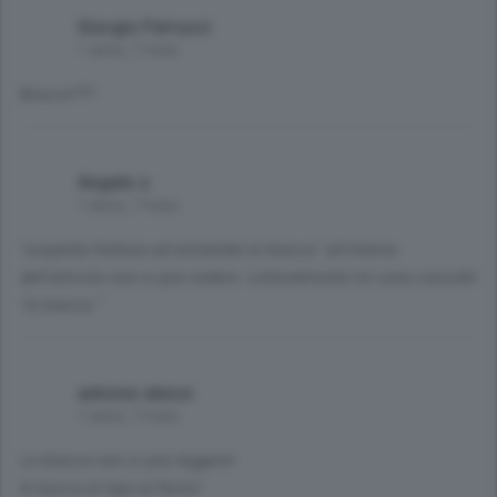
Giorgio Ferrucci
1 anno, 7 mesi
Bracce???
Angelo z
1 anno, 7 mesi
"sospetta frattura ad entrambe le bracce" all'interno
dell'articolo non si può vedere. Letteralmente mi sono cascate
"le bracce "
antonio alessi
1 anno, 7 mesi
Le bracce non si può leggere!
In bocca al lupo al ferito!