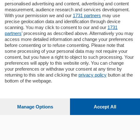
Como - Como
personalised advertising and content, advertising and content
Plurilocale
measurement, audience research and services development.
in zona residenziale e tranquilla,
With your permission we and our
1731 partners
may use
proponiamo prestigioso e luminoso
precise geolocation data and identification through device
appartamento all'ultimo piano di uno
scanning. You may click to consent to our and our
1731
stabile signorile …
partners
’ processing as described above. Alternatively you may
mq.
140
locali:
5
access more detailed information and change your preferences
before consenting or to refuse consenting. Please note that
some processing of your personal data may not require your
consent, but you have a right to object to such processing. Your
preferences will apply to this website only. You can change
your preferences or withdraw your consent at any time by
returning to this site and clicking the
privacy policy
button at the
bottom of the webpage.
Sezioni
Settimanali
Manage Options
Accept All
Territorio
Sport