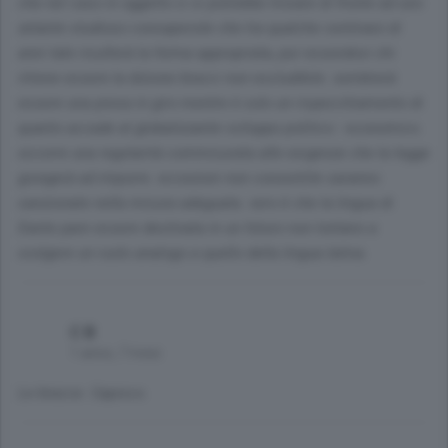
che nel caso in oggetto ci si potrebbe trovare di fronte ad uno
zelante studioso consapevole che tra qualche centinaio di
anni tale risulterà la forma appropriata, pur essendovi chi
ritiene essere la dizione bracci non escludibile. sembrerà
essere una presa in giro mentre è solo un rispecchiamento di
quanto accade al globalizzante sviluppo politico - economico.
occorre una regolarità commisurata alle esigenze che la legge
giungerà ad imporre. eccezioni non consentite saranno
sanzionate nella misura adeguata. vero è che la lingua di
Dante pare essere destinata in un futuro non lontano a
svolgere un ruolo analogo a quello della lingua latina.
C B
1 anno, 7 mesi
Le bracce. Capisco.