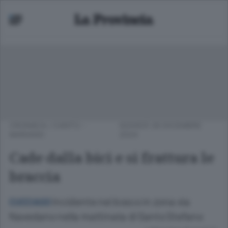
CRONACA
/
CANTÙ -
GIOVEDÌ 26 DICEMBRE
MARIANO
2024
Cade dalla bici e si frattura le
braccia
Incidente nei bosco in zona via
CUCCIAGO
Navedano nella mattinata di Santo Stefano