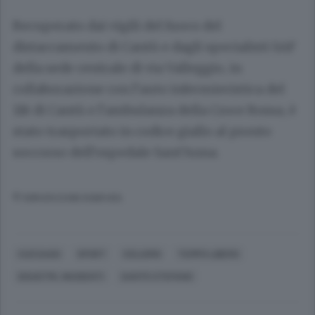
Recuperato dai vigili del fuoco del
distaccamento di Cantù e dagli specialisti SAF
della sede centrale di via Valleggio, in
collaborazione con l’auto infermieristica del
118 di Cantù e l’ambulanza della Croce Rossa, è
stato trasportato in codice giallo al pronto
soccorso dell’ospedale Sant’Anna.
© RIPRODUZIONE RISERVATA
CUCCIAGO
SPORT
CICLISMO
TEMPO LIBERO
DISASTRI, INCIDENTI
SANTO STEFANO