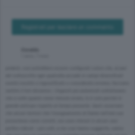
Registrati per lasciare un commento
Osvaldo
1 anno, 7 mesi
pedanti, così potrebbero essere configurati coloro che, al pari
del sottoscritto ogni qualvolta accade in campi diversificati
evento insolito o ingiustificato o considerato erroneo, facciano
sentire il loro dissenso. i linguisti più autorevoli sottolineano
che a volte quanto viene ritenuto errato, lo è solo perché in
grande anticipo rispetto al tempo presente. basti osservare
che alcuni termini che l'insegnamento di Dante nell'età sua
presentava come corretti, ora sono ritenuti in alcuni casi
perfino ridicoli. i più colti, a me così hanno suggerito, sanno