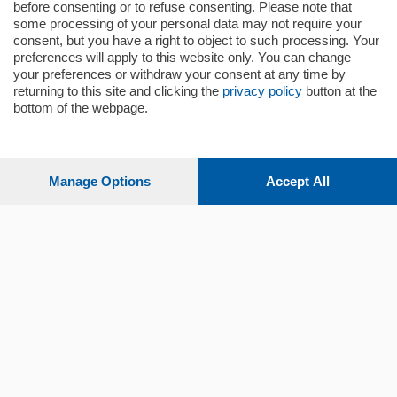
before consenting or to refuse consenting. Please note that
some processing of your personal data may not require your
consent, but you have a right to object to such processing. Your
preferences will apply to this website only. You can change
your preferences or withdraw your consent at any time by
returning to this site and clicking the
privacy policy
button at the
Sezioni
bottom of the webpage.
Settimanali
Manage Options
Accept All
Territorio
Sport
Chi Siamo
Servizi