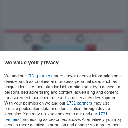
We value your privacy
We and our
1731 partners
store and/or access information on a
770.000
€
device, such as cookies and process personal data, such as
unique identifiers and standard information sent by a device for
Como - Como
personalised advertising and content, advertising and content
Plurilocale
measurement, audience research and services development.
in zona residenziale e tranquilla,
With your permission we and our
1731 partners
may use
proponiamo prestigioso e luminoso
precise geolocation data and identification through device
appartamento all'ultimo piano di uno
scanning. You may click to consent to our and our
1731
stabile signorile …
partners
’ processing as described above. Alternatively you may
mq.
140
locali:
5
access more detailed information and change your preferences