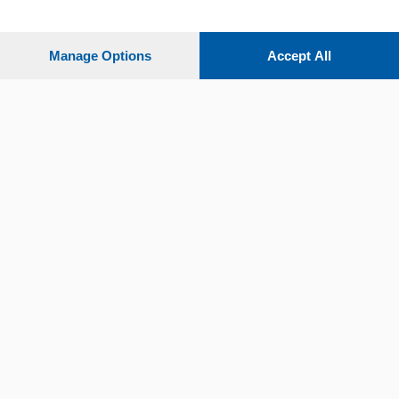
Settimanali
Manage Options
Accept All
Territorio
Sport
Chi Siamo
Servizi
© COPYRIGHT 2026 - La Provincia di Como S.r.l. P. IVA
04178040137 via Giovanni de Simoni 6 – 22100 - E' vietata
la riproduzione anche parziale
Iscritta al Registro Imprese di Como al n. 425567 Capitale