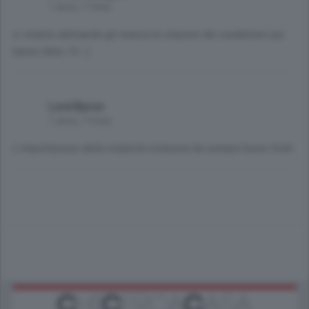
1 anno, 7 mesi
ci stiamo abituando gli manca le stazioni dei carabinieri poi
hanno fatto 13 :-)
Lord Byron
1 anno, 7 mesi
L'importazione della malavita straniera da sempre buoni frutti.