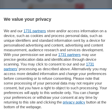
We value your privacy
We and our
1731 partners
store and/or access information on a
185.000
€
device, such as cookies and process personal data, such as
unique identifiers and standard information sent by a device for
Cernobbio - Como
personalised advertising and content, advertising and content
Appartamento
measurement, audience research and services development.
Situato nella tranquilla frazione di Piazza
With your permission we and our
1731 partners
may use
Santo Stefano, in un contesto riservato e a
precise geolocation data and identification through device
pochi minuti …
scanning. You may click to consent to our and our
1731
partners
’ processing as described above. Alternatively you may
mq.
80
access more detailed information and change your preferences
before consenting or to refuse consenting. Please note that
some processing of your personal data may not require your
consent, but you have a right to object to such processing. Your
preferences will apply to this website only. You can change
your preferences or withdraw your consent at any time by
returning to this site and clicking the
privacy policy
button at the
bottom of the webpage.
Sezioni