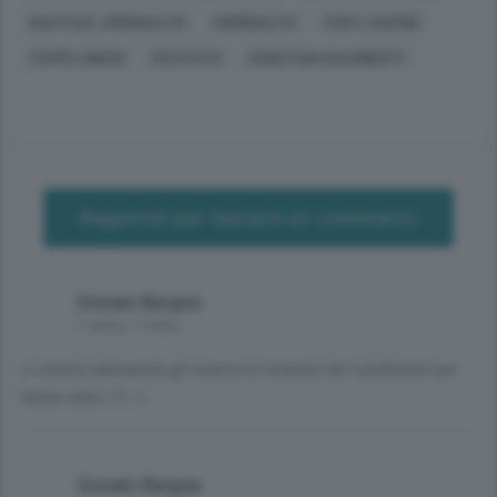
GIUSTIZIA, CRIMINALITÀ
CRIMINALITÀ
FURTI, RAPINE
TEMPO LIBERO
FESTIVITÀ
CHRISTIAN GALIMBERTI
Registrati per lasciare un commento
Donato Bargna
1 anno, 7 mesi
ci stiamo abituando gli manca le stazioni dei carabinieri poi
hanno fatto 13 :-)
Donato Bargna