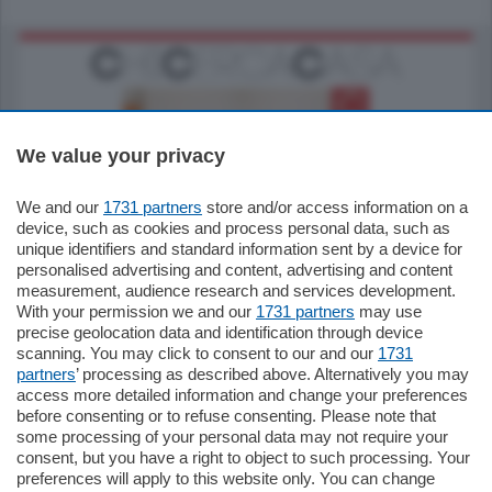
We value your privacy
We and our
1731 partners
store and/or access information on a
185.000
€
device, such as cookies and process personal data, such as
unique identifiers and standard information sent by a device for
Cernobbio - Como
personalised advertising and content, advertising and content
Appartamento
measurement, audience research and services development.
Situato nella tranquilla frazione di Piazza
With your permission we and our
1731 partners
may use
Santo Stefano, in un contesto riservato e a
precise geolocation data and identification through device
pochi minuti …
scanning. You may click to consent to our and our
1731
partners
’ processing as described above. Alternatively you may
mq.
80
access more detailed information and change your preferences
before consenting or to refuse consenting. Please note that
some processing of your personal data may not require your
consent, but you have a right to object to such processing. Your
preferences will apply to this website only. You can change