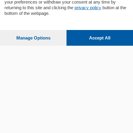
your preferences or withdraw your consent at any time by
returning to this site and clicking the
privacy policy
button at the
Sezioni
bottom of the webpage.
Settimanali
Manage Options
Accept All
Territorio
Sport
Chi Siamo
Servizi