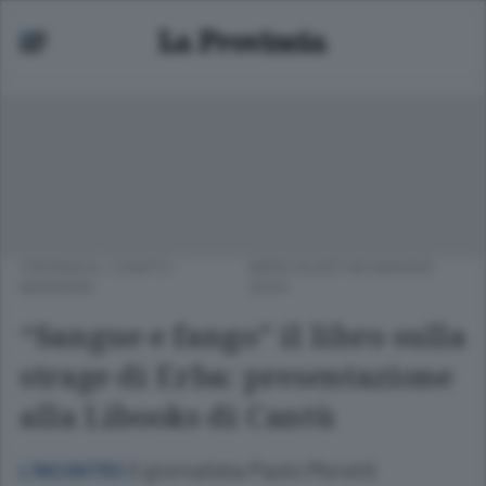
CRONACA
/
CANTÙ -
MERCOLEDÌ 08 MAGGIO
MARIANO
2024
“Sangue e fango” il libro sulla
strage di Erba: presentazione
alla Libooks di Cantù
Il giornalista Paolo Moretti
L’INCONTRO