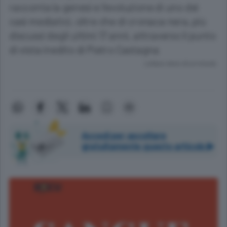
racconta la genesi e l’evoluzione di uno dei
casi mediatici, oltre che di cronaca nera, più
discussi degli ultimi 17 anni, attraverso il punto
di vista inedito di Pietro Castagna
Lettura meno di un minuto.
Accedi per ascoltare
gratuitamente questo articolo