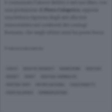
è consumato l’atroce delitto e nel suo libro, con
una prefazione di
Piero Colaprico
, oppone
una lettura rigorosa degli atti alla tesi
innocentista nei confronti dei coniugi
Romano, che negli ultimi anni ha preso forza.
© RIPRODUZIONE RISERVATA
CANTÙ
DISASTRI, INCIDENTI
INONDAZIONE
GIUSTIZIA
BASKET
SPORT
GIUSTIZIA, CRIMINALITÀ
MARTINA TOPPI
PIETRO CASTAGNA
PAOLO MORETTI
PIERO COLAPRICO
DOMINIONI EDITORE