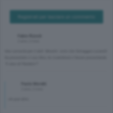
Registrati per lasciare un commento
Fabio Rizzoli
2 anni, 2 mesi
Una curiosità per il dott. Moretti: visto che Selvaggia Lucarelli
ha presentato il suo libro, lei ricambierà il favore presentando
"Il vaso di Pandoro"?
Paolo Moretti
2 anni, 2 mesi
chi può dirlo