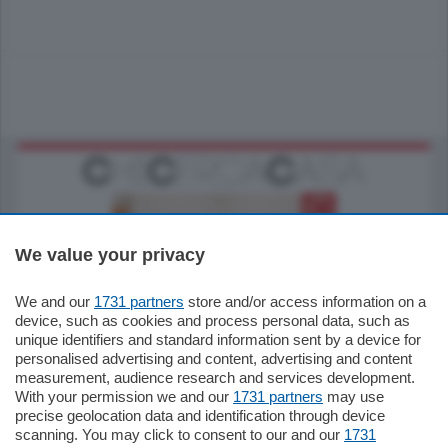
We value your privacy
We and our
1731 partners
store and/or access information on a
185.000
€
device, such as cookies and process personal data, such as
unique identifiers and standard information sent by a device for
Cernobbio - Como
personalised advertising and content, advertising and content
Appartamento
measurement, audience research and services development.
Situato nella tranquilla frazione di Piazza
With your permission we and our
1731 partners
may use
Santo Stefano, in un contesto riservato e a
precise geolocation data and identification through device
pochi minuti …
scanning. You may click to consent to our and our
1731