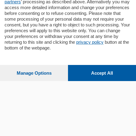
partners
’ processing as described above. Alternatively you may
mq.
80
access more detailed information and change your preferences
before consenting or to refuse consenting. Please note that
some processing of your personal data may not require your
consent, but you have a right to object to such processing. Your
preferences will apply to this website only. You can change
your preferences or withdraw your consent at any time by
returning to this site and clicking the
privacy policy
button at the
Sezioni
bottom of the webpage.
Settimanali
Manage Options
Accept All
Territorio
Sport
Chi Siamo
Servizi