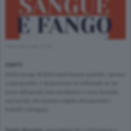
Il libro sulla strage di Erba
CANTÙ
Della strage di Erba tanti hanno parlato, spesso
a sproposito, e al processo in tribunale se ne
sono affiancati uno mediatico e uno, brutale,
sui social, che hanno colpito duramente i
fratelli Castagna.
Paolo Moretti
, giornalista de La Provincia e