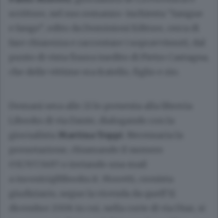
scrittore, nel suo romanzo-inchiesta “Sangue
e fango”, edito da Dominioni Editore, cerca di
fare chiarezza e raccontare i sopravvissuti, dal
punto di vista finora inedito di Pietro Castagna,
che delle vittime era fratello, figlio e zio.
Domani sera alle 21 lo presenta alla libreria
Libooks di via Dante, dialogando con la
giornalista
Martina Toppi
. Necessaria la
prenotazione, chiamando il numero
031.707.3497 o inviando una mail
a
incontri@libooks.it
. Moretti, cronista
giudiziario, segue la vicenda da quell’11
dicembre 2006 in cui, nella corte di via Diaz, si