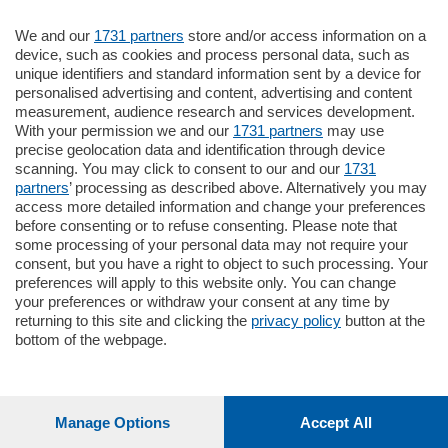
We and our
1731 partners
store and/or access information on a
770.000
€
device, such as cookies and process personal data, such as
unique identifiers and standard information sent by a device for
Como - Como
personalised advertising and content, advertising and content
Plurilocale
measurement, audience research and services development.
in zona residenziale e tranquilla,
With your permission we and our
1731 partners
may use
proponiamo prestigioso e luminoso
precise geolocation data and identification through device
appartamento all'ultimo piano di uno
scanning. You may click to consent to our and our
1731
stabile signorile …
partners
’ processing as described above. Alternatively you may
mq.
140
locali:
5
access more detailed information and change your preferences
before consenting or to refuse consenting. Please note that
some processing of your personal data may not require your
consent, but you have a right to object to such processing. Your
preferences will apply to this website only. You can change
your preferences or withdraw your consent at any time by
returning to this site and clicking the
privacy policy
button at the
Sezioni
bottom of the webpage.
Settimanali
Manage Options
Accept All