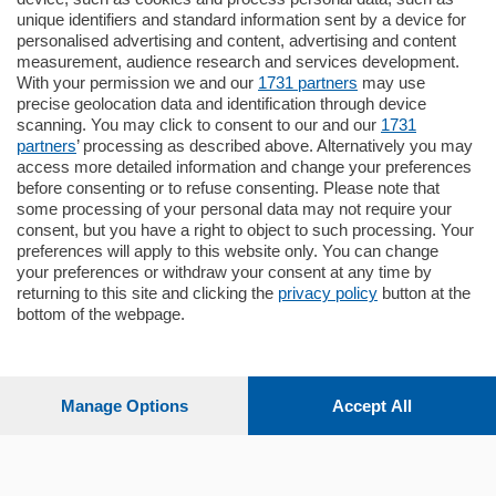
unique identifiers and standard information sent by a device for
Como - Como
personalised advertising and content, advertising and content
Plurilocale
measurement, audience research and services development.
in zona residenziale e tranquilla,
With your permission we and our
1731 partners
may use
proponiamo prestigioso e luminoso
precise geolocation data and identification through device
appartamento all'ultimo piano di uno
scanning. You may click to consent to our and our
1731
stabile signorile …
partners
’ processing as described above. Alternatively you may
mq.
140
locali:
5
access more detailed information and change your preferences
before consenting or to refuse consenting. Please note that
some processing of your personal data may not require your
consent, but you have a right to object to such processing. Your
preferences will apply to this website only. You can change
your preferences or withdraw your consent at any time by
returning to this site and clicking the
privacy policy
button at the
Sezioni
bottom of the webpage.
Settimanali
Manage Options
Accept All
Territorio