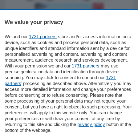
We value your privacy
We and our
1731 partners
store and/or access information on a
770.000
€
device, such as cookies and process personal data, such as
unique identifiers and standard information sent by a device for
Como - Como
personalised advertising and content, advertising and content
Plurilocale
measurement, audience research and services development.
in zona residenziale e tranquilla,
With your permission we and our
1731 partners
may use
proponiamo prestigioso e luminoso
precise geolocation data and identification through device
appartamento all'ultimo piano di uno
scanning. You may click to consent to our and our
1731
stabile signorile …
partners
’ processing as described above. Alternatively you may
mq.
140
locali:
5
access more detailed information and change your preferences
before consenting or to refuse consenting. Please note that
some processing of your personal data may not require your
consent, but you have a right to object to such processing. Your
preferences will apply to this website only. You can change
your preferences or withdraw your consent at any time by
returning to this site and clicking the
privacy policy
button at the
Sezioni
bottom of the webpage.