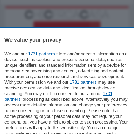
We value your privacy
We and our
1731 partners
store and/or access information on a
795.000
€
device, such as cookies and process personal data, such as
unique identifiers and standard information sent by a device for
Como - Como
personalised advertising and content, advertising and content
Quadrilocale
measurement, audience research and services development.
Zona Como Borghi. Nel complesso di
With your permission we and our
1731 partners
may use
nuova costruzione "JIULIUS" in Classe
precise geolocation data and identification through device
Energetica A2 proponiamo ampio
scanning. You may click to consent to our and our
1731
Quadrilocale …
partners
’ processing as described above. Alternatively you may
mq.
145
locali:
4
access more detailed information and change your preferences
before consenting or to refuse consenting. Please note that
some processing of your personal data may not require your
consent, but you have a right to object to such processing. Your
preferences will apply to this website only. You can change
your preferences or withdraw your consent at any time by