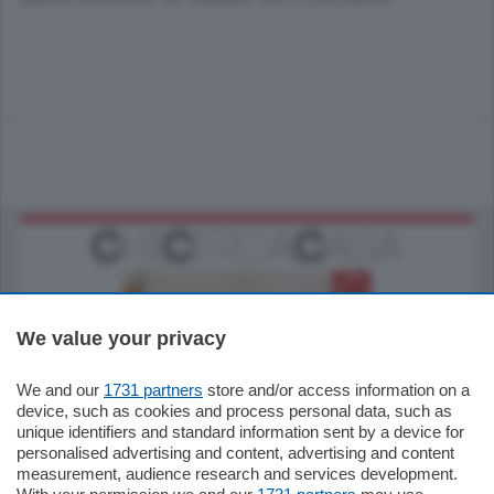
We value your privacy
We and our
1731 partners
store and/or access information on a
185.000
€
device, such as cookies and process personal data, such as
unique identifiers and standard information sent by a device for
Cernobbio - Como
personalised advertising and content, advertising and content
Appartamento
measurement, audience research and services development.
Situato nella tranquilla frazione di Piazza