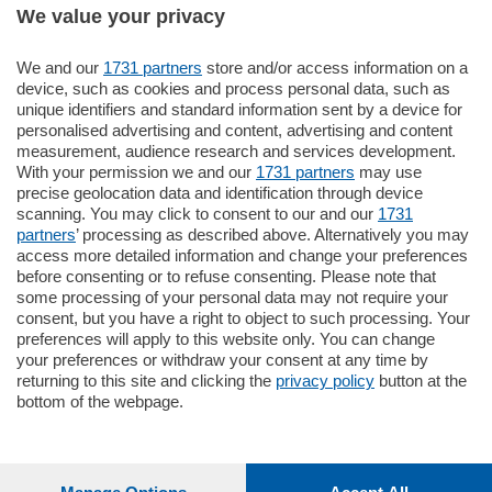
We value your privacy
We and our
1731 partners
store and/or access information on a
795.000
€
device, such as cookies and process personal data, such as
unique identifiers and standard information sent by a device for
Como - Como
personalised advertising and content, advertising and content
Quadrilocale
measurement, audience research and services development.
Zona Como Borghi. Nel complesso di
With your permission we and our
1731 partners
may use
nuova costruzione "JIULIUS" in Classe
precise geolocation data and identification through device
Energetica A2 proponiamo ampio
scanning. You may click to consent to our and our
1731
Quadrilocale …
partners
’ processing as described above. Alternatively you may
mq.
145
locali:
4
access more detailed information and change your preferences
before consenting or to refuse consenting. Please note that
some processing of your personal data may not require your
consent, but you have a right to object to such processing. Your
preferences will apply to this website only. You can change
your preferences or withdraw your consent at any time by
returning to this site and clicking the
privacy policy
button at the
Sezioni
bottom of the webpage.
Settimanali