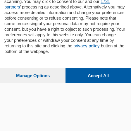
scanning. You may click to consent to our and our
1731
partners
’ processing as described above. Alternatively you may
mq.
80
access more detailed information and change your preferences
before consenting or to refuse consenting. Please note that
some processing of your personal data may not require your
consent, but you have a right to object to such processing. Your
preferences will apply to this website only. You can change
your preferences or withdraw your consent at any time by
returning to this site and clicking the
privacy policy
button at the
Sezioni
bottom of the webpage.
Settimanali
Manage Options
Accept All
Territorio
Sport
Chi Siamo