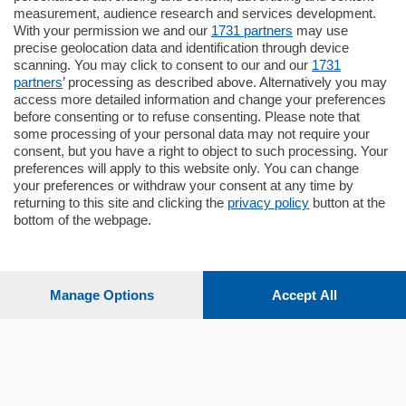
Plurilocale
measurement, audience research and services development.
in zona residenziale e tranquilla,
With your permission we and our
1731 partners
may use
proponiamo prestigioso e luminoso
precise geolocation data and identification through device
appartamento all'ultimo piano di uno
scanning. You may click to consent to our and our
1731
stabile signorile …
partners
’ processing as described above. Alternatively you may
mq.
140
locali:
5
access more detailed information and change your preferences
before consenting or to refuse consenting. Please note that
some processing of your personal data may not require your
consent, but you have a right to object to such processing. Your
preferences will apply to this website only. You can change
your preferences or withdraw your consent at any time by
returning to this site and clicking the
privacy policy
button at the
Sezioni
bottom of the webpage.
Settimanali
Manage Options
Accept All
Territorio
Sport