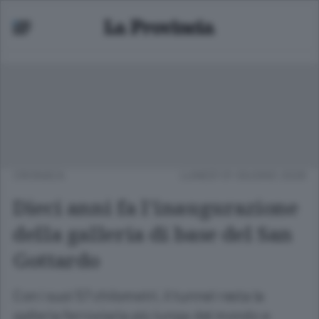
CRONACA
LUNEDÌ 01 GIUGNO 2026
Dieci anni fa l’inaugurazione
della galleria di base del San
Gottardo
Con i suoi 57 chilometri, il tunnel resta la
galleria ferroviaria più lunga del mondo e