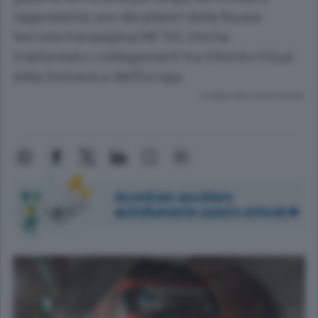
rappresenta uno dei pilastri della Nuova
ferrovia transalpina (NFTA), che ha
trasformato i collegamenti tra il Nord e il Sud
della Svizzera e dell’Europa
Lettura meno di un minuto.
Accedi per ascoltare
gratuitamente questo articolo