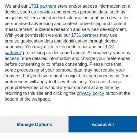
We and our
1731 partners
store and/or access information on a
770.000
€
device, such as cookies and process personal data, such as
unique identifiers and standard information sent by a device for
Como - Como
personalised advertising and content, advertising and content
Plurilocale
measurement, audience research and services development.
in zona residenziale e tranquilla,
With your permission we and our
1731 partners
may use
proponiamo prestigioso e luminoso
precise geolocation data and identification through device
appartamento all'ultimo piano di uno
scanning. You may click to consent to our and our
1731
stabile signorile …
partners
’ processing as described above. Alternatively you may
mq.
140
locali:
5
access more detailed information and change your preferences
before consenting or to refuse consenting. Please note that
some processing of your personal data may not require your
consent, but you have a right to object to such processing. Your
preferences will apply to this website only. You can change
your preferences or withdraw your consent at any time by
returning to this site and clicking the
privacy policy
button at the
Sezioni
bottom of the webpage.
Settimanali
Manage Options
Accept All
Territorio