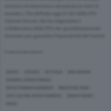
svizzera riconosciuta e ammirata in tutto il
mondo», l’ha definita oggi il CEO delle FFS
Vincent Ducrot, che ha ringraziato i
collaboratori delle FFS che quotidianamente
lavorano per garantire l’operatività del tunnel.
© RIPRODUZIONE RISERVATA
EUROPA
SVIZZERA
DETTAGLIO
BENI CONSUMO
ECONOMIA, AFFARI E FINANZA
INTRATTENIMENTO (GENERICO)
BIBLIOTECHE, MUSEI
ARTE, CULTURA, INTRATTENIMENTO
VINCENT DUCROT
NUOVA