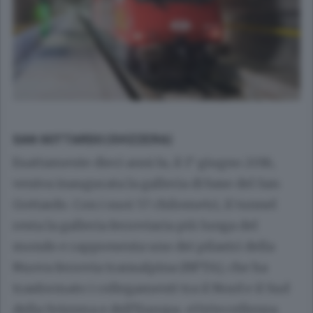
SAN GOTTARDO (SVIZZERA)
Esattamente dieci anni fa, il 1° giugno 2016,
veniva inaugurata la galleria di base del San
Gottardo. Con i suoi 57 chilometri, il tunnel
resta la galleria ferroviaria più lunga del
mondo e rappresenta uno dei pilastri della
Nuova ferrovia transalpina (NFTA), che ha
trasformato i collegamenti tra il Nord e il Sud
della Svizzera e dell’Europa. «Un’eccellenza