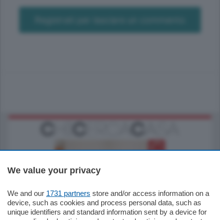
Registrati per lasciare un commento
We value your privacy
We and our
1731 partners
store and/or access information on a
185.000
€
device, such as cookies and process personal data, such as
unique identifiers and standard information sent by a device for
Cernobbio - Como