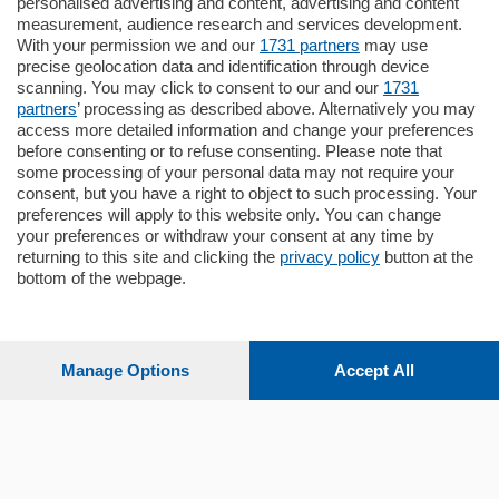
personalised advertising and content, advertising and content
Appartamento
measurement, audience research and services development.
Situato nella tranquilla frazione di Piazza
With your permission we and our
1731 partners
may use
Santo Stefano, in un contesto riservato e a
precise geolocation data and identification through device
pochi minuti …
scanning. You may click to consent to our and our
1731
partners
’ processing as described above. Alternatively you may
mq.
80
access more detailed information and change your preferences
before consenting or to refuse consenting. Please note that
some processing of your personal data may not require your
consent, but you have a right to object to such processing. Your
preferences will apply to this website only. You can change
your preferences or withdraw your consent at any time by
returning to this site and clicking the
privacy policy
button at the
Sezioni
bottom of the webpage.
Settimanali
Manage Options
Accept All
Territorio
Sport