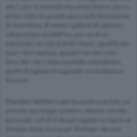
Alto Lario. E domenica ha avuto l’onore, per la
prima volta da quando gioca nella formazione
di Gravedona, di vestire i galloni di capitano:
«Mancavano sia Dell’Oca, per via di un
infortunio, sia mio fratello Marco, squalificato:
sono i due capitani, quindi è toccato a me...
Devo dire che è stata una bella coincidenza
quella di tagliare il traguardo con la fascia al
braccio».
Il bomber dell’Alto Lario ha anche scacciato un
periodo non troppo positivo, almeno a livello
personale: «Al di là del gol segnato su rigore al
Monnet Xenia, era un po’ di tempo che non