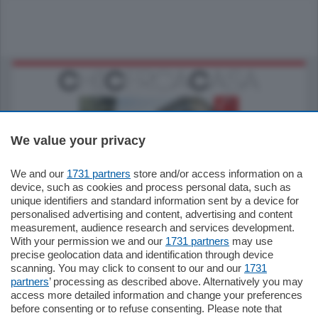
We value your privacy
We and our
1731 partners
store and/or access information on a
795.000
€
device, such as cookies and process personal data, such as
unique identifiers and standard information sent by a device for
Como - Como
personalised advertising and content, advertising and content
Quadrilocale
measurement, audience research and services development.
Zona Como Borghi. Nel complesso di
With your permission we and our
1731 partners
may use
nuova costruzione "JIULIUS" in Classe
precise geolocation data and identification through device
Energetica A2 proponiamo ampio
scanning. You may click to consent to our and our
1731
Quadrilocale …
partners
’ processing as described above. Alternatively you may
mq.
145
locali:
4
access more detailed information and change your preferences
before consenting or to refuse consenting. Please note that