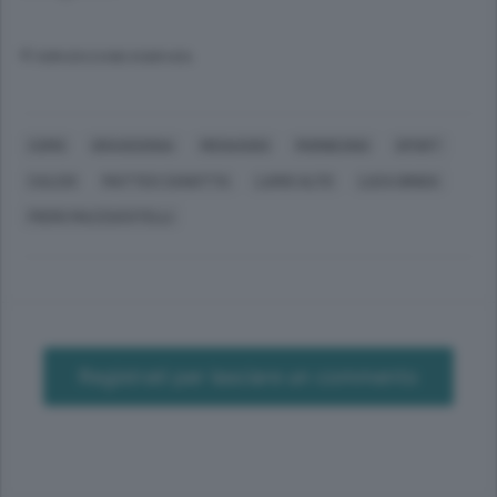
© RIPRODUZIONE RISERVATA
COMO
GRAVEDONA
MENAGGIO
MORBEGNO
SPORT
CALCIO
MATTEO ZANOTTA
LARIO ALTO
LUCA BINDA
PIERO MAZZUCOTELLI
Registrati per lasciare un commento