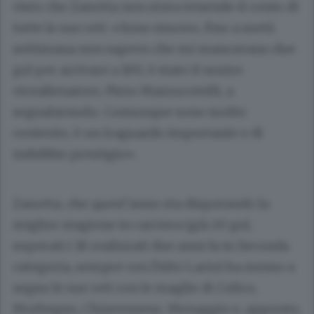
visto che Zanotta non stava tenendo il conto di
tutte le sue reti: «Sono sincero, fino a metà
settimana non sapevo che mi mancavano due
gol per arrivare a 100, è stato il nostro
viceallenatore, Piero Mazzucotelli, a
segnalarmelo. Comunque sono molto
contento, è un traguardo importante e di
indubbio prestigio».
Zanotta, che quest’anno sta disputando la
miglior stagione in carriera (già 20 gol,
superati i 18 realizzati due anni fa in Seconda
categoria, sempre con l’Alto Lario) ha messo a
segno le sue reti con le maglie di Colico,
Morbegno, Chiavennese, Menaggio e, appunto,