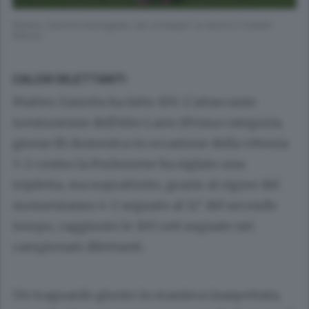
Matteo Zanotta festeggiato dai compagni (a destra il fratello
Marco)
CALCIO DILETTANTI
Matteo Zanotta ha fatto 100. L’attaccante
trentunenne dell’Alto Lario (Prima categoria,
girone B) domenica in occasione della vittoria
5-2 contro la Porlezzese ha siglato una
tripletta, ma soprattutto, grazie al rigore del
momentaneo 4-2 segnato al 12’ del secondo
tempo, raggiunto le 100 reti segnate nei
campionati dilettanti.
Un traguardo giunto in maniera inaspettata,