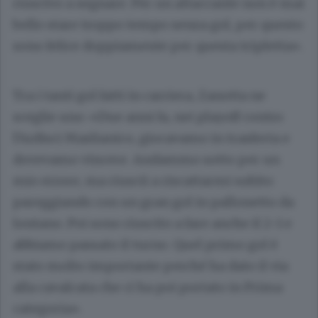
riuscivo a segnare. Per un attaccante non è mai
bello stare troppo tempo senza gol, per questo
sono felice doppiamente per questa tripletta».
Tra i tanti gol fatti in carriera, Zanotta ne
sceglie uno: «Due anni fa, nei playoff contro
l’Ardisci Maslianico, giocavamo in trasferta e
dovevamo vincere. Andammo sotto per un
mio errore, ma riuscii a riscattarmi subito
pareggiando con un gran gol in pallonetto da
lontano. Poi sono riuscito a fare anche il 2-1 e
abbiamo passato il turno. Quel primo gol è
stato molto importante perché ha dato il via
alla cavalcata che ci ha poi portato in Prima
categoria».