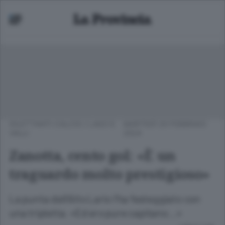
DILETTANTI CALCIO
/
LAGO E
MARTEDÌ 20 FEBBRAIO
VALLI
2024
Zanotta, cento gol: «È un
traguardo molto prestigioso»
La punta dell’Alto Lario l’ha festeggiato con
una tripletta. «Ed ero pure capitano...»