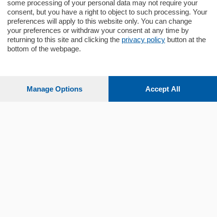
some processing of your personal data may not require your
consent, but you have a right to object to such processing. Your
preferences will apply to this website only. You can change
your preferences or withdraw your consent at any time by
returning to this site and clicking the
privacy policy
button at the
Sezioni
bottom of the webpage.
Settimanali
Manage Options
Accept All
Territorio
Sport
Chi Siamo
Servizi