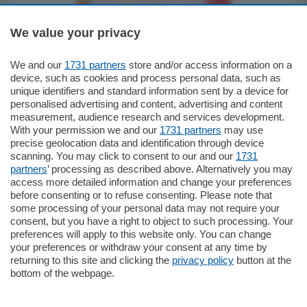
We value your privacy
We and our
1731 partners
store and/or access information on a
185.000
€
device, such as cookies and process personal data, such as
unique identifiers and standard information sent by a device for
Cernobbio - Como
personalised advertising and content, advertising and content
Appartamento
measurement, audience research and services development.
Situato nella tranquilla frazione di Piazza
With your permission we and our
1731 partners
may use
Santo Stefano, in un contesto riservato e a
precise geolocation data and identification through device
pochi minuti …
scanning. You may click to consent to our and our
1731
partners
’ processing as described above. Alternatively you may
mq.
80
access more detailed information and change your preferences
before consenting or to refuse consenting. Please note that
some processing of your personal data may not require your
consent, but you have a right to object to such processing. Your
preferences will apply to this website only. You can change
your preferences or withdraw your consent at any time by
returning to this site and clicking the
privacy policy
button at the
Sezioni
bottom of the webpage.