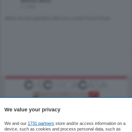
antonio alessi
11 mesi
Beato chi può spendere 200 euro a notte! Forza Ferrari
We value your privacy
We and our
1731 partners
store and/or access information on a
185.000
€
device, such as cookies and process personal data, such as