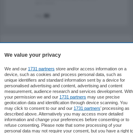
pochi minuti …
mq.
80
We value your privacy
Sezioni
We and our
1731 partners
store and/or access information on a
Settimanali
device, such as cookies and process personal data, such as
unique identifiers and standard information sent by a device for
personalised advertising and content, advertising and content
Territorio
measurement, audience research and services development. With
your permission we and our
1731 partners
may use precise
geolocation data and identification through device scanning. You
Sport
may click to consent to our and our
1731 partners
’ processing as
described above. Alternatively you may access more detailed
information and change your preferences before consenting or to
Chi Siamo
refuse consenting. Please note that some processing of your
personal data may not require your consent, but you have a right t