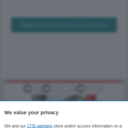
Registrati per lasciare un commento
We value your privacy
We and our
1731 partners
store and/or access information on a