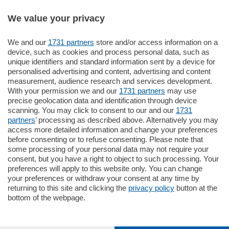
We value your privacy
We and our
1731 partners
store and/or access information on a
185.000
€
device, such as cookies and process personal data, such as
unique identifiers and standard information sent by a device for
Cernobbio - Como
personalised advertising and content, advertising and content
Appartamento
measurement, audience research and services development.
Situato nella tranquilla frazione di Piazza
With your permission we and our
1731 partners
may use
Santo Stefano, in un contesto riservato e a
precise geolocation data and identification through device
pochi minuti …
scanning. You may click to consent to our and our
1731
partners
’ processing as described above. Alternatively you may
mq.
80
access more detailed information and change your preferences
before consenting or to refuse consenting. Please note that
some processing of your personal data may not require your
consent, but you have a right to object to such processing. Your
preferences will apply to this website only. You can change
your preferences or withdraw your consent at any time by
returning to this site and clicking the
privacy policy
button at the
Sezioni
bottom of the webpage.
Settimanali