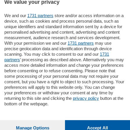
We value your privacy
We and our
1731 partners
store and/or access information on a
795.000
€
device, such as cookies and process personal data, such as
unique identifiers and standard information sent by a device for
Como - Como
personalised advertising and content, advertising and content
Quadrilocale
measurement, audience research and services development.
Zona Como Borghi. Nel complesso di
With your permission we and our
1731 partners
may use
nuova costruzione "JIULIUS" in Classe
precise geolocation data and identification through device
Energetica A2 proponiamo ampio
scanning. You may click to consent to our and our
1731
Quadrilocale …
partners
’ processing as described above. Alternatively you may
mq.
145
locali:
4
access more detailed information and change your preferences
before consenting or to refuse consenting. Please note that
some processing of your personal data may not require your
consent, but you have a right to object to such processing. Your
preferences will apply to this website only. You can change
your preferences or withdraw your consent at any time by
returning to this site and clicking the
privacy policy
button at the
bottom of the webpage.
Sezioni
Settimanali
Manage Options
Accept All