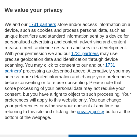
We value your privacy
We and our
1731 partners
store and/or access information on a
795.000
€
device, such as cookies and process personal data, such as
unique identifiers and standard information sent by a device for
Como - Como
personalised advertising and content, advertising and content
Quadrilocale
measurement, audience research and services development.
Zona Como Borghi. Nel complesso di
With your permission we and our
1731 partners
may use
nuova costruzione "JIULIUS" in Classe
precise geolocation data and identification through device
Energetica A2 proponiamo ampio
scanning. You may click to consent to our and our
1731
Quadrilocale …
partners
’ processing as described above. Alternatively you may
mq.
145
locali:
4
access more detailed information and change your preferences
before consenting or to refuse consenting. Please note that
some processing of your personal data may not require your
consent, but you have a right to object to such processing. Your
preferences will apply to this website only. You can change
your preferences or withdraw your consent at any time by
returning to this site and clicking the
privacy policy
button at the
Sezioni
bottom of the webpage.
Settimanali