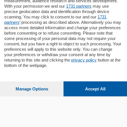
measurement, audience research and services development.
Situato nella tranquilla frazione di Piazza
With your permission we and our
1731 partners
may use
Santo Stefano, in un contesto riservato e a
precise geolocation data and identification through device
pochi minuti …
scanning. You may click to consent to our and our
1731
partners
’ processing as described above. Alternatively you may
mq.
80
access more detailed information and change your preferences
before consenting or to refuse consenting. Please note that
some processing of your personal data may not require your
consent, but you have a right to object to such processing. Your
preferences will apply to this website only. You can change
your preferences or withdraw your consent at any time by
returning to this site and clicking the
privacy policy
button at the
Sezioni
bottom of the webpage.
Settimanali
Manage Options
Accept All
Territorio
Sport