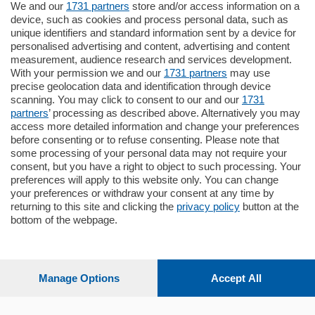
We and our
1731 partners
store and/or access information on a
795.000
€
device, such as cookies and process personal data, such as
unique identifiers and standard information sent by a device for
Como - Como
personalised advertising and content, advertising and content
Quadrilocale
measurement, audience research and services development.
Zona Como Borghi. Nel complesso di
With your permission we and our
1731 partners
may use
nuova costruzione "JIULIUS" in Classe
precise geolocation data and identification through device
Energetica A2 proponiamo ampio
scanning. You may click to consent to our and our
1731
Quadrilocale …
partners
’ processing as described above. Alternatively you may
mq.
145
locali:
4
access more detailed information and change your preferences
before consenting or to refuse consenting. Please note that
some processing of your personal data may not require your
consent, but you have a right to object to such processing. Your
preferences will apply to this website only. You can change
your preferences or withdraw your consent at any time by
returning to this site and clicking the
privacy policy
button at the
Sezioni
bottom of the webpage.
Settimanali
Manage Options
Accept All
Territorio