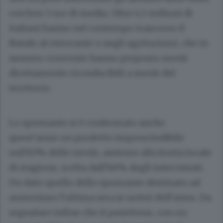
con ben 3 ore di media. Oltre 4,5 milioni di
italiani hanno nel contempo trascorso il
Natale al ristorante o negli agriturismi, che in
numero crescente hanno proposto menù
direttamente riconducibili a menù del
territorio.
Lo spumante si è confermato anche
quest’anno un prodotto imprescindibile
sull’83% delle tavole, assieme alla frutta locale
di stagione, scelta dall’88% degli intervistati.
Un dato quello dello spumante destinato ad
aumentare l’ultima sera (e notte) dell’anno. Da
segnalare infine che il panettone, con un