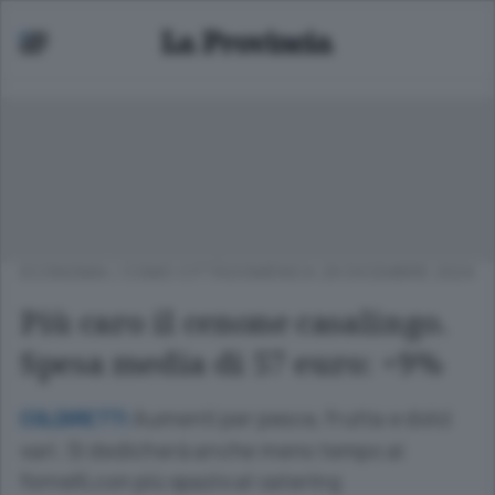
ECONOMIA
/
COMO CITTÀ
DOMENICA 29 DICEMBRE 2024
Più caro il cenone casalingo.
Spesa media di 57 euro: +9%
Aumenti per pesce, frutta e dolci
COLDIRETTI
vari. Si dedicherà anche meno tempo ai
fornelli,con più spazio al catering