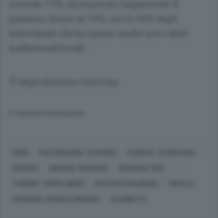
rotondo 77%, ha superato largamente il
pandoro, fermo al 55%, con il 56% degli
intervistati che ha optato anche per i dolci
tradizionali locali.
© Riproduzione riservata
© RIPRODUZIONE RISERVATA
COMO
RISTORAZIONE, CATERING
SCIENZA, TECNOLOGIA
RICERCA
INDAGINI, SONDAGGI
RELIGIONI, FEDI
TURISMO, TEMPO LIBERO
FESTIVITÀ RELIGIOSE
NATALE
ECONOMIA, AFFARI E FINANZA
COLDIRETTI