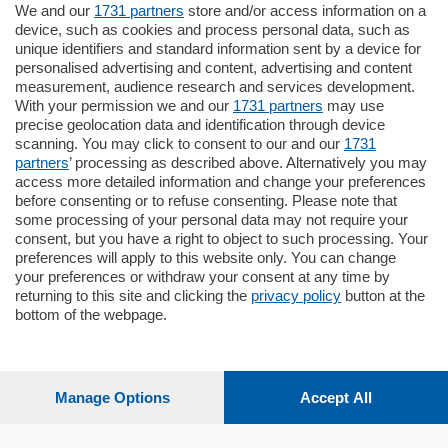
We and our
1731 partners
store and/or access information on a
185.000
€
device, such as cookies and process personal data, such as
unique identifiers and standard information sent by a device for
Cernobbio - Como
personalised advertising and content, advertising and content
Appartamento
measurement, audience research and services development.
Situato nella tranquilla frazione di Piazza
With your permission we and our
1731 partners
may use
Santo Stefano, in un contesto riservato e a
precise geolocation data and identification through device
pochi minuti …
scanning. You may click to consent to our and our
1731
partners
’ processing as described above. Alternatively you may
mq.
80
access more detailed information and change your preferences
before consenting or to refuse consenting. Please note that
some processing of your personal data may not require your
consent, but you have a right to object to such processing. Your
preferences will apply to this website only. You can change
your preferences or withdraw your consent at any time by
returning to this site and clicking the
privacy policy
button at the
Sezioni
bottom of the webpage.
Settimanali
Manage Options
Accept All
Territorio