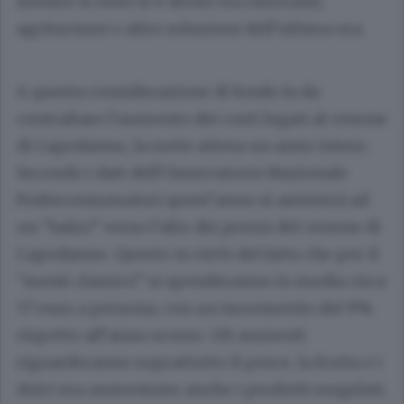
mentre il resto si è diviso tra ristoranti,
agriturismi o altre soluzioni dell’ultima ora.
A questa considerazione di fondo fa da
contraltare l’aumento dei costi legati al cenone
di Capodanno, la notte attesa un anno intero.
Secondo i dati dell’Osservatorio Nazionale
Federconsumatori quest’anno si assisterà ad
un “balzo” verso l’alto dei prezzi del cenone di
Capodanno. Questo in virtù del fatto che per il
“menù classico” si spenderanno in media circa
57 euro a persona, con un incremento del 9%
rispetto all’anno scorso. Gli aumenti
riguarderanno soprattutto il pesce, la frutta e i
dolci ma aumentano anche i prodotti surgelati.