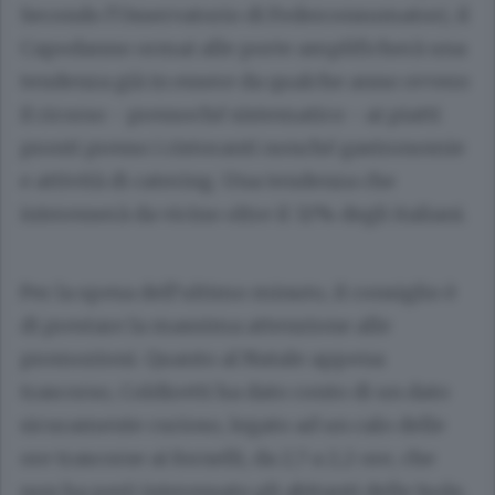
Secondo l’Osservatorio di Federconsumatori, il
Capodanno ormai alle porte amplificherà una
tendenza già in essere da qualche anno ovvero
il ricorso - pressoché sistematico - ai piatti
pronti presso i ristoranti nonché gastronomie
e attività di catering. Una tendenza che
interesserà da vicino oltre il 32% degli italiani.
Per la spesa dell’ultimo minuto, il consiglio è
di prestare la massima attenzione alle
promozioni. Quanto al Natale appena
trascorso, Coldiretti ha dato conto di un dato
sicuramente curioso, legato ad un calo delle
ore trascorse ai fornelli, da 2,7 a 2,2 ore, che
non ha però interessato gli abitanti delle Isole,