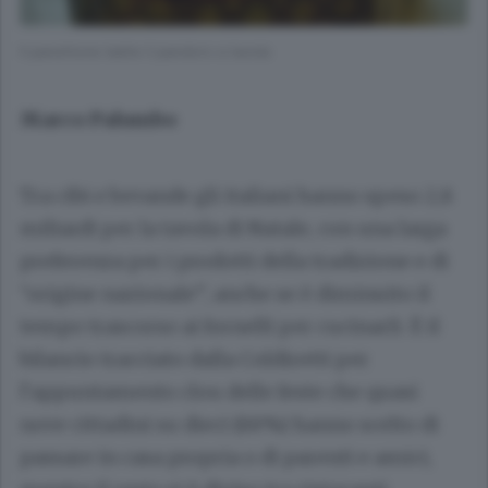
Il panettone batte il pandoro a tavola
Marco Palumbo
Tra cibi e bevande gli italiani hanno speso 2,8
miliardi per la tavola di Natale, con una larga
preferenza per i prodotti della tradizione e di
“origine nazionale”, anche se è diminuito il
tempo trascorso ai fornelli per cucinarli. È il
bilancio tracciato dalla Coldiretti per
l’appuntamento clou delle feste che quasi
nove cittadini su dieci (88%) hanno scelto di
passare in casa propria o di parenti e amici,