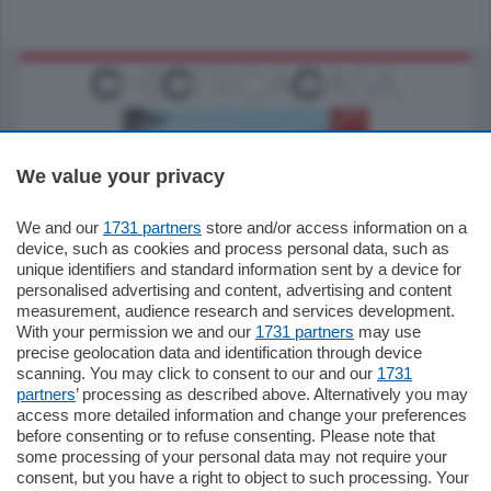
We value your privacy
We and our
1731 partners
store and/or access information on a
770.000
€
device, such as cookies and process personal data, such as
unique identifiers and standard information sent by a device for
Como - Como
personalised advertising and content, advertising and content
Plurilocale
measurement, audience research and services development.
in zona residenziale e tranquilla,
With your permission we and our
1731 partners
may use
proponiamo prestigioso e luminoso
precise geolocation data and identification through device
appartamento all'ultimo piano di uno
scanning. You may click to consent to our and our
1731
stabile signorile …
partners
’ processing as described above. Alternatively you may
mq.
140
locali:
5
access more detailed information and change your preferences
before consenting or to refuse consenting. Please note that
some processing of your personal data may not require your
consent, but you have a right to object to such processing. Your