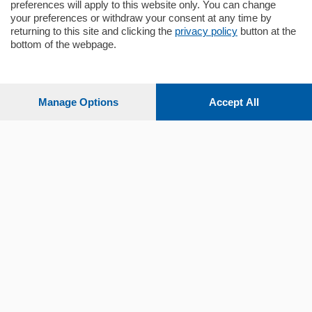
preferences will apply to this website only. You can change
your preferences or withdraw your consent at any time by
returning to this site and clicking the
privacy policy
button at the
Sezioni
bottom of the webpage.
Settimanali
Manage Options
Accept All
Territorio
Sport
Chi Siamo
Servizi