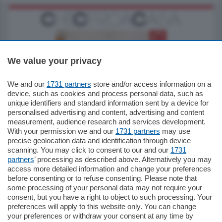
We value your privacy
We and our
1731 partners
store and/or access information on a
185.000
€
device, such as cookies and process personal data, such as
unique identifiers and standard information sent by a device for
Cernobbio - Como
personalised advertising and content, advertising and content
Appartamento
measurement, audience research and services development.
Situato nella tranquilla frazione di Piazza
With your permission we and our
1731 partners
may use
Santo Stefano, in un contesto riservato e a
precise geolocation data and identification through device
pochi minuti …
scanning. You may click to consent to our and our
1731
partners
’ processing as described above. Alternatively you may
mq.
80
access more detailed information and change your preferences
before consenting or to refuse consenting. Please note that
some processing of your personal data may not require your
consent, but you have a right to object to such processing. Your
preferences will apply to this website only. You can change
your preferences or withdraw your consent at any time by