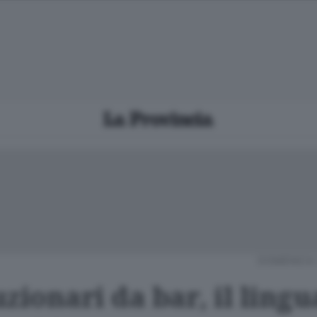
DOMENICA 
zionari da bar, il ling