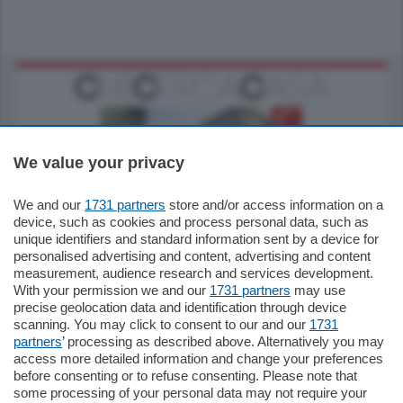
We value your privacy
We and our
1731 partners
store and/or access information on a
795.000
€
device, such as cookies and process personal data, such as
unique identifiers and standard information sent by a device for
Como - Como
personalised advertising and content, advertising and content
Quadrilocale
measurement, audience research and services development.
Zona Como Borghi. Nel complesso di
With your permission we and our
1731 partners
may use
nuova costruzione "JIULIUS" in Classe
precise geolocation data and identification through device
Energetica A2 proponiamo ampio
scanning. You may click to consent to our and our
1731
Quadrilocale …
partners
’ processing as described above. Alternatively you may
mq.
145
locali:
4
access more detailed information and change your preferences
before consenting or to refuse consenting. Please note that
some processing of your personal data may not require your